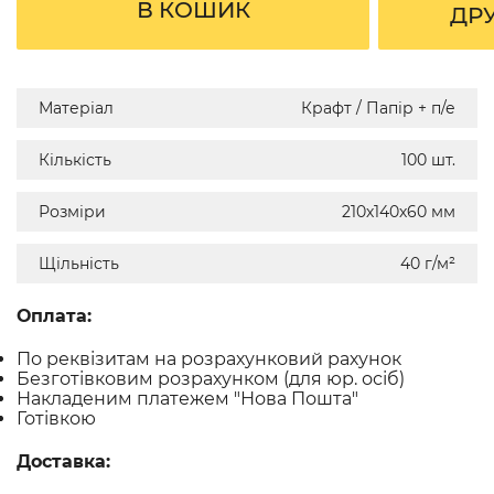
В КОШИК
ДР
Матеріал
Крафт / Папір + п/е
Кількість
100 шт.
Розміри
210х140х60 мм
Щільність
40 г/м²
Оплата:
По реквізитам на розрахунковий рахунок
Безготівковим розрахунком (для юр. осіб)
Накладеним платежем "Нова Пошта"
Готівкою
Доставка: