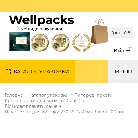
0 шт. -
0
₴
Вхід
КАТАЛОГ УПАКОВКИ
МЕНЮ
→
→
→
Головна
Каталог упаковки
Паперові пакети
→
Крафт пакети для випічки (Саше)
→
Білі крафт пакети саше
Пакет саше для випічки 230х220х50 мм білий 100 шт.