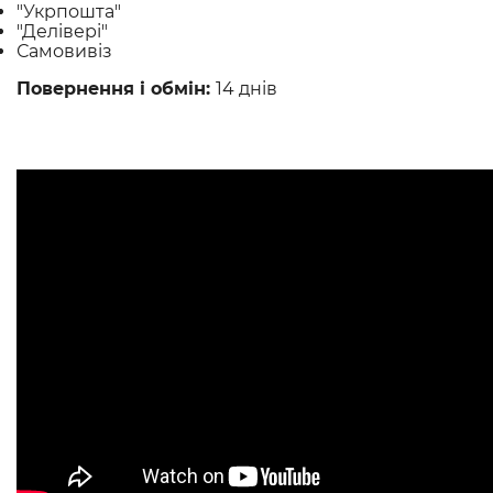
"Укрпошта"
"Делівері"
Самовивіз
Повернення і обмін:
14 днів