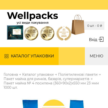
0 шт. -
0
₴
Вхід
КАТАЛОГ УПАКОВКИ
МЕНЮ
→
→
→
Головна
Каталог упаковки
Поліетиленові пакети
→
Пакет майка для ринків, базарів, супермаркетів
Пакет майка № 4 посилена (360+90х2)х550 мм 23 мкм
1000 шт.