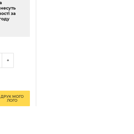
а
 несуть
ості за
году
+
ДРУК МОГО
ЛОГО