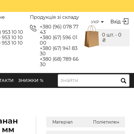
не
Продукція зі складу
Вхід
УКР
я
+380 (96) 078 77
) 953 10 10
43
0 шт. -
0
 953 10 10
+380 (67) 596 01
₴
 953 10 10
00
+380 (67) 941 83
30
+380 (68) 789 66
30
знайти
ТАКТИ
ЗНИЖКИ %
анан
Матеріал
Поліетилен
 мм