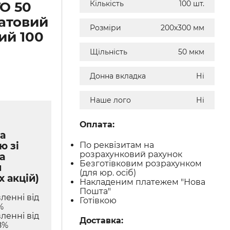
О 50
Кількість
100 шт.
атовий
Розміри
200х300 мм
ий 100
Щільність
50 мкм
Донна вкладка
Ні
Наше лого
Ні
Оплата:
а
По реквізитам на
ю зі
розрахунковий рахунок
а
Безготівковим розрахунком
м
(для юр. осіб)
х акцій)
Накладеним платежем "Нова
Пошта"
ленні від
Готівкою
%
ленні від
Доставка:
8%