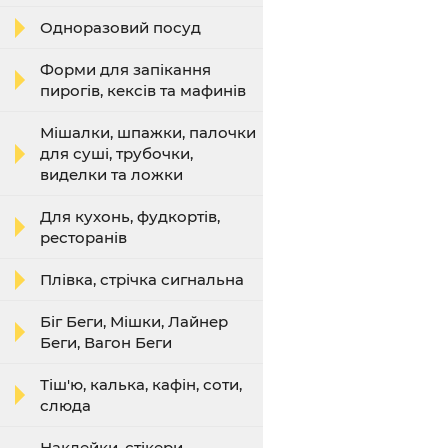
Одноразовий посуд
Форми для запікання
пирогів, кексів та мафинів
Мішалки, шпажки, палочки
для суші, трубочки,
виделки та ложки
Для кухонь, фудкортів,
ресторанів
Плівка, стрічка сигнальна
Біг Беги, Мішки, Лайнер
Беги, Вагон Беги
Тіш'ю, калька, кафін, соти,
слюда
Наклейки, стікери,