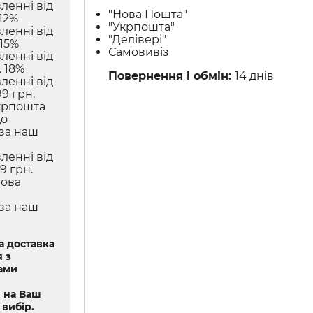
ленні від
"Нова Пошта"
12%
"Укрпошта"
ленні від
"Делівері"
 15%
Самовивіз
ленні від
 18%
Повернення і обмін:
14 днів
ленні від
9 грн.
крпошта
до
 за наш
ленні від
9 грн.
Нова
 за наш
 доставка
 з
ами
 на Ваш
 вибір.