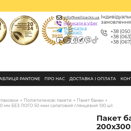
Індивідуаль
info@wellpacks.ua
замовленн
Написати в Viber
Написати в
+38 (050
Telegram
+38 (063)
+38 (067)
АБЛИЦЯ PANTONE
ПРО НАС
ДОСТАВКА І ОПЛАТА
КОН
→
→
→
упаковки
Поліетиленові пакети
Пакет банан
00 мм БЕЗ ЛОГО 50 мкм салатовий глянцевий 100 шт.
Пакет б
200х300