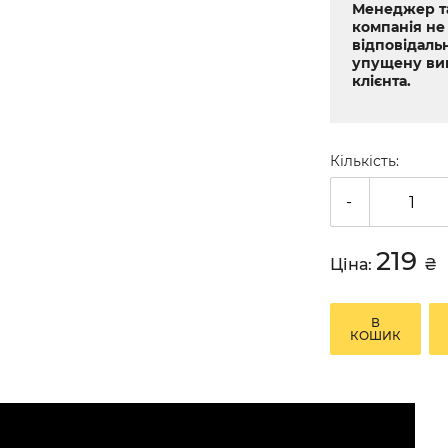
Менеджер т
компанія не
відповідальн
упущену ви
клієнта.
Кількість:
-
219
Ціна:
₴
В
КОШИК