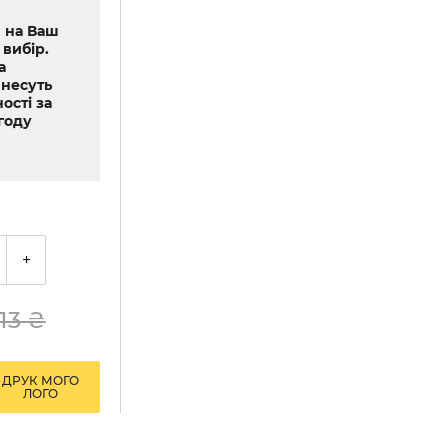
 на Ваш
 вибір.
а
 несуть
ості за
году
+
113
₴
ДРУК МОГО
ЛОГО