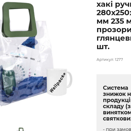
хакі ру
280х250
мм 235 
прозор
глянцев
шт.
Артикул: 1277
Система
знижок н
продукці
складу (з
винятко
святкови
- при замов