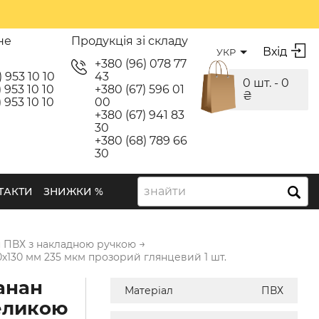
не
Продукція зі складу
Вхід
УКР
я
+380 (96) 078 77
) 953 10 10
43
0 шт. -
0
 953 10 10
+380 (67) 596 01
₴
 953 10 10
00
+380 (67) 941 83
30
+380 (68) 789 66
30
знайти
ТАКТИ
ЗНИЖКИ %
→
 ПВХ з накладною ручкою
0х130 мм 235 мкм прозорий глянцевий 1 шт.
анан
Матеріал
ПВХ
еликою