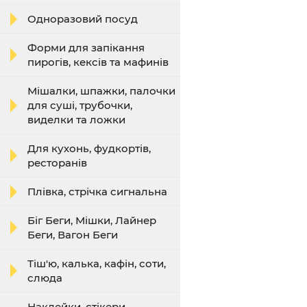
Одноразовий посуд
Форми для запікання
пирогів, кексів та мафинів
Мішалки, шпажки, палочки
для суші, трубочки,
виделки та ложки
Для кухонь, фудкортів,
ресторанів
Плівка, стрічка сигнальна
Біг Беги, Мішки, Лайнер
Беги, Вагон Беги
Тіш'ю, калька, кафін, соти,
слюда
Наклейки, стікери,