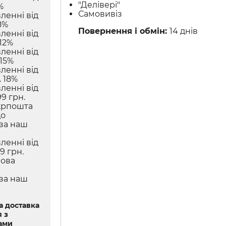
"Делівері"
%
Самовивіз
ленні від
8%
Повернення і обмін:
14 днів
ленні від
12%
ленні від
 15%
ленні від
 18%
ленні від
9 грн.
крпошта
до
 за наш
ленні від
9 грн.
Нова
 за наш
 доставка
 з
ами