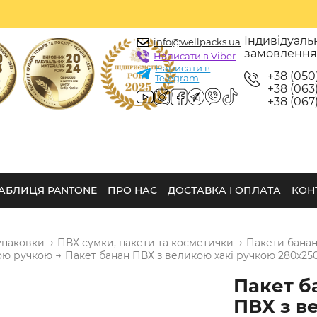
Індивідуаль
info@wellpacks.ua
замовленн
Написати в Viber
Написати в
+38 (050
Telegram
+38 (063)
+38 (067)
АБЛИЦЯ PANTONE
ПРО НАС
ДОСТАВКА І ОПЛАТА
КОН
→
→
упаковки
ПВХ сумки, пакети та косметички
Пакети банан
→
ою ручкою
Пакет банан ПВХ з великою хакі ручкою 280х25
Пакет б
ПВХ з в