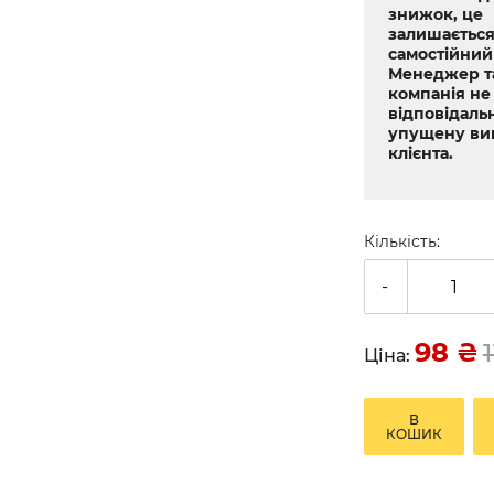
знижок, це
залишається
самостійний
Менеджер т
компанія не
відповідальн
упущену ви
клієнта.
Кількість:
-
98
₴
Ціна:
В
КОШИК