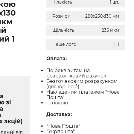
чкою
Кількість
1 шт.
х130
Розміри
280х250х130 мм
мкм
ий
Щільність
235 мкм
ий 1
Наше лого
Ні
Оплата:
По реквізитам на
розрахунковий рахунок
Безготівковим розрахунком
(для юр. осіб)
Накладеним платежем "Нова
а
Пошта"
ю зі
Готівкою
а
м
Доставка:
х акцій)
"Нова Пошта"
"Укрпошта"
ленні від