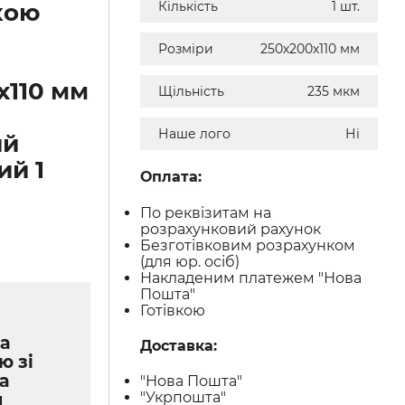
кою
Кількість
1 шт.
Розміри
250х200х110 мм
х110 мм
Щільність
235 мкм
Наше лого
Ні
ий
ий 1
Оплата:
По реквізитам на
розрахунковий рахунок
Безготівковим розрахунком
(для юр. осіб)
Накладеним платежем "Нова
Пошта"
Готівкою
а
Доставка:
ю зі
а
"Нова Пошта"
"Укрпошта"
м