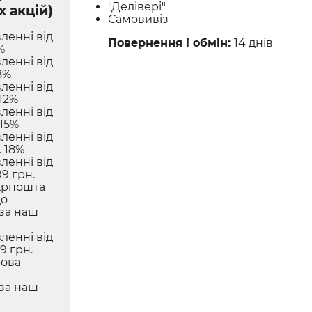
"Делівері"
х акцій)
Самовивіз
ленні від
Повернення і обмін:
14 днів
%
ленні від
8%
ленні від
12%
ленні від
 15%
ленні від
 18%
ленні від
9 грн.
крпошта
до
 за наш
ленні від
9 грн.
Нова
 за наш