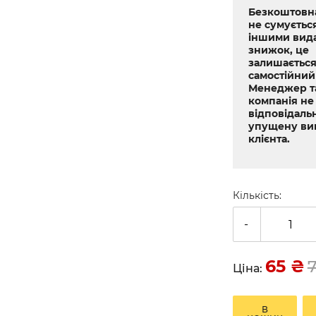
Безкоштовна
не сумується
іншими вид
знижок, це
залишається
самостійний
Менеджер т
компанія не
відповідальн
упущену ви
клієнта.
Кількість:
-
65
₴
Ціна:
В