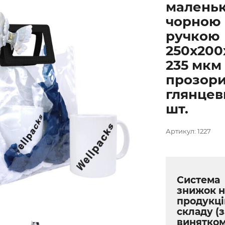
малень
чорною
ручкою
250х200
235 мкм
прозор
глянцев
шт.
Артикул: 1227
Система
знижок н
продукці
складу (з
винятко