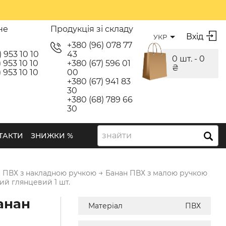
не
Продукція зі складу
Вхід
УКР
я
+380 (96) 078 77
) 953 10 10
43
0 шт. -
0
 953 10 10
+380 (67) 596 01
₴
 953 10 10
00
+380 (67) 941 83
30
+380 (68) 789 66
30
знайти
ТАКТИ
ЗНИЖКИ %
→
 ПВХ з накладною ручкою
Банан ПВХ з малою ручкою
ий глянцевий 1 шт.
анан
Матеріал
ПВХ