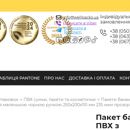
Індивідуаль
info@wellpacks.ua
замовленн
Написати в Viber
Написати в
+38 (050
Telegram
+38 (063)
+38 (067)
АБЛИЦЯ PANTONE
ПРО НАС
ДОСТАВКА І ОПЛАТА
КОН
→
→
упаковки
ПВХ сумки, пакети та косметички
Пакети банан
з маленькою чорною ручкою 250х200х110 мм 235 мкм прозор
Пакет б
ПВХ з