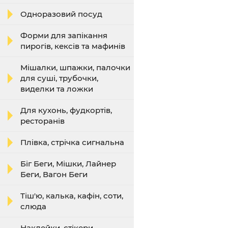
Одноразовий посуд
Форми для запікання
пирогів, кексів та мафинів
Мішалки, шпажки, палочки
для суші, трубочки,
виделки та ложки
Для кухонь, фудкортів,
ресторанів
Плівка, стрічка сигнальна
Біг Беги, Мішки, Лайнер
Беги, Вагон Беги
Тіш'ю, калька, кафін, соти,
слюда
Наклейки, стікери,