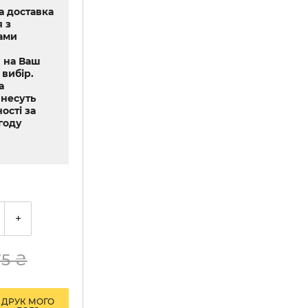
 доставка
 з
ами
 на Ваш
 вибір.
а
 несуть
ості за
году
+
75
₴
ДРУК МОГО