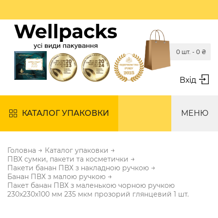
0 шт. -
0
₴
Вхід
КАТАЛОГ УПАКОВКИ
МЕНЮ
→
→
Головна
Каталог упаковки
→
ПВХ сумки, пакети та косметички
→
Пакети банан ПВХ з накладною ручкою
→
Банан ПВХ з малою ручкою
Пакет банан ПВХ з маленькою чорною ручкою
230х230х100 мм 235 мкм прозорий глянцевий 1 шт.