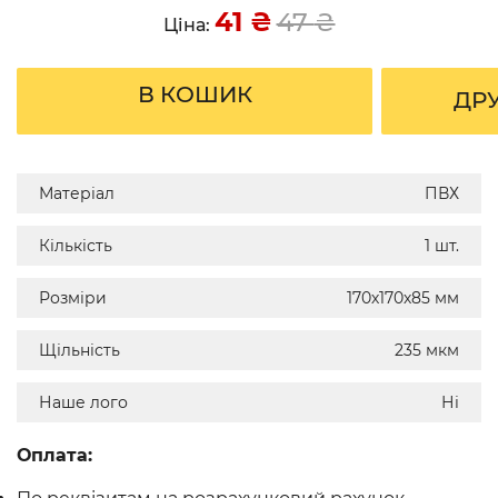
41
₴
47
₴
Ціна:
В КОШИК
ДР
Матеріал
ПВХ
Кількість
1 шт.
Розміри
170х170х85 мм
Щільність
235 мкм
Наше лого
Ні
Оплата: