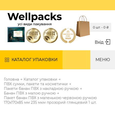
0 шт. -
0
₴
Вхід
КАТАЛОГ УПАКОВКИ
МЕНЮ
→
→
Головна
Каталог упаковки
→
ПВХ сумки, пакети та косметички
→
Пакети банан ПВХ з накладною ручкою
→
Банан ПВХ з малою ручкою
Пакет банан ПВХ з маленькою червоною ручкою
170х170х85 мм 235 мкм прозорий глянцевий 1 шт.