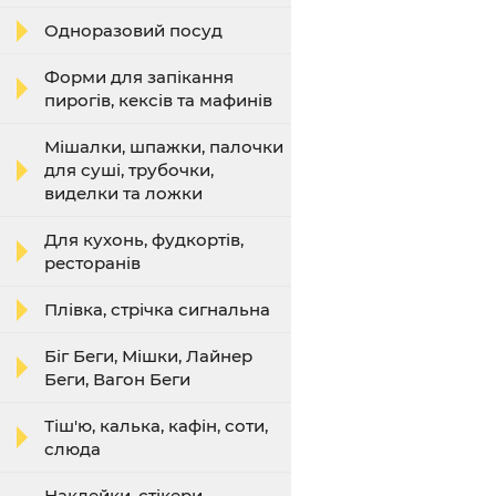
Одноразовий посуд
Форми для запікання
пирогів, кексів та мафинів
Мішалки, шпажки, палочки
для суші, трубочки,
виделки та ложки
Для кухонь, фудкортів,
ресторанів
Плівка, стрічка сигнальна
Біг Беги, Мішки, Лайнер
Беги, Вагон Беги
Тіш'ю, калька, кафін, соти,
слюда
Наклейки, стікери,