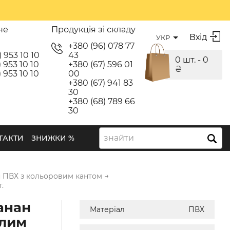
не
Продукція зі складу
Вхід
УКР
я
+380 (96) 078 77
) 953 10 10
43
0 шт. -
0
 953 10 10
+380 (67) 596 01
₴
 953 10 10
00
+380 (67) 941 83
30
+380 (68) 789 66
30
знайти
ТАКТИ
ЗНИЖКИ %
→
 ПВХ з кольоровим кантом
.
анан
Матеріал
ПВХ
ілим