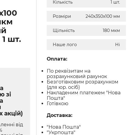
Кількість
1 шт.
х100
Розміри
240х350х100 мм
мкм
ий
Щільність
180 мкм
1 шт.
Наше лого
Ні
Оплата:
По реквізитам на
розрахунковий рахунок
Безготівковим розрахунком
(для юр. осіб)
а
Накладеним платежем "Нова
ю зі
Пошта"
а
Готівкою
м
х акцій)
Доставка:
ленні від
"Нова Пошта"
%
"Укрпошта"