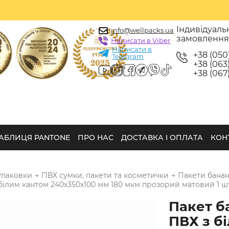
Індивідуаль
info@wellpacks.ua
замовленн
Написати в Viber
Написати в
+38 (050
Telegram
+38 (063)
+38 (067)
АБЛИЦЯ PANTONE
ПРО НАС
ДОСТАВКА І ОПЛАТА
КОН
→
→
упаковки
ПВХ сумки, пакети та косметички
Пакети банан
білим кантом 240х350х100 мм 180 мкм прозорий матовий 1 шт
Пакет б
ПВХ з б