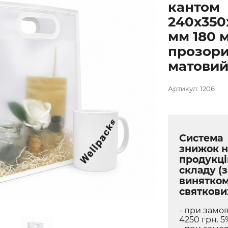
кантом
240х350
мм 180 
прозор
матовий 
Артикул: 1206
Система
знижок н
продукці
складу (з
винятко
святкови
- при замов
4250 грн. 5