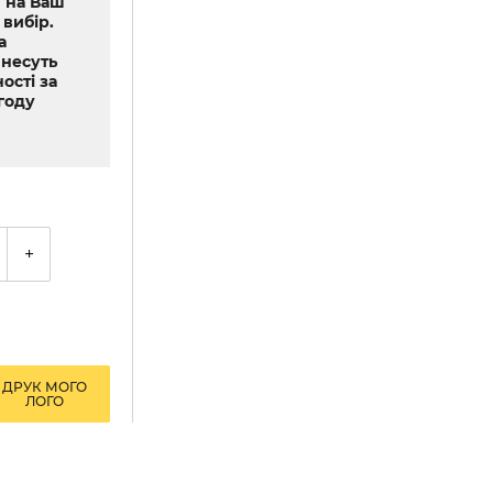
 на Ваш
 вибір.
а
 несуть
ості за
году
+
ДРУК МОГО
ЛОГО