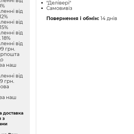
ленні від
"Делівері"
8%
Самовивіз
ленні від
12%
Повернення і обмін:
14 днів
ленні від
 15%
ленні від
 18%
ленні від
9 грн.
крпошта
до
 за наш
ленні від
9 грн.
Нова
 за наш
 доставка
 з
ами