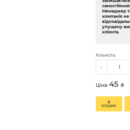
залишається
самостійний
Менеджер т
компанія не
відповідальн
упущену ви
клієнта.
Кількість:
-
45
Ціна:
₴
В
КОШИК