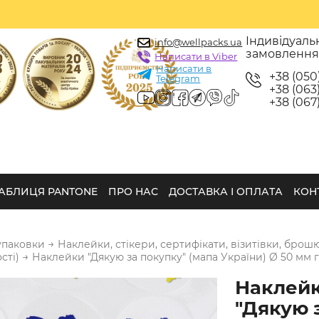
Індивідуаль
info@wellpacks.ua
замовленн
Написати в Viber
Написати в
+38 (050
Telegram
+38 (063)
+38 (067)
АБЛИЦЯ PANTONE
ПРО НАС
ДОСТАВКА І ОПЛАТА
КОН
→
упаковки
Наклейки, стікери, сертифікати, візитівки, брош
→
сті)
Наклейки "Дякую за покупку" (мапа України) Ø 50 мм гл
Наклей
"Дякую 