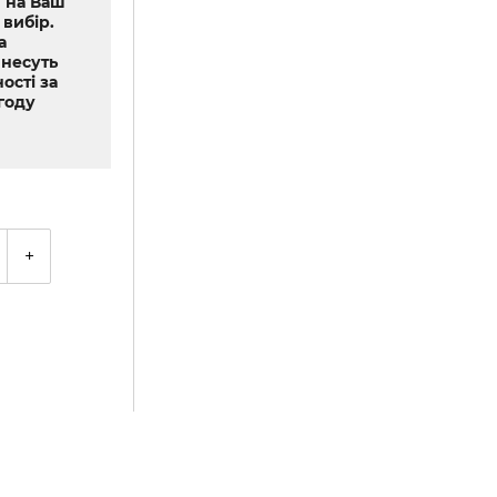
 на Ваш
 вибір.
а
 несуть
ості за
году
+