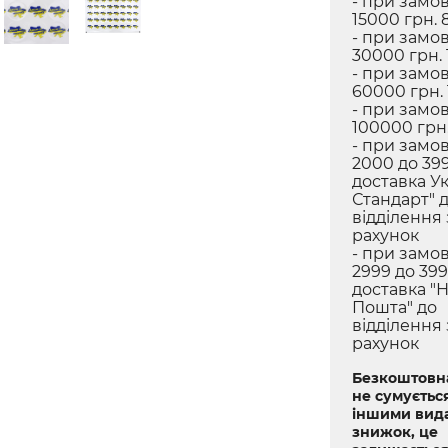
- при замов
15000 грн. 
- при замов
30000 грн. 
- при замов
60000 грн.
- при замов
100000 грн.
- при замов
2000 до 399
доставка У
Стандарт" 
відділення
рахунок
- при замов
2999 до 399
доставка "
Пошта" до
відділення
рахунок
Безкоштовна
не сумується
іншими вид
знижок, це