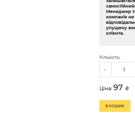
залишається
самостійний
Менеджер т
компанія не
відповідальн
упущену ви
клієнта.
Кількість:
-
97
Ціна:
₴
В КОШИК