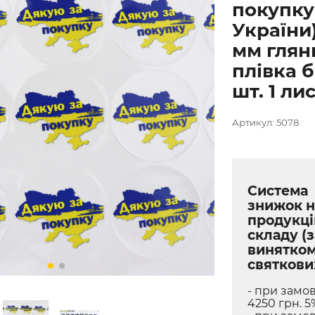
покупку
України)
мм глян
плівка б
шт. 1 ли
Артикул: 5078
Система
знижок н
продукці
складу (з
винятко
святкови
- при замов
4250 грн. 5