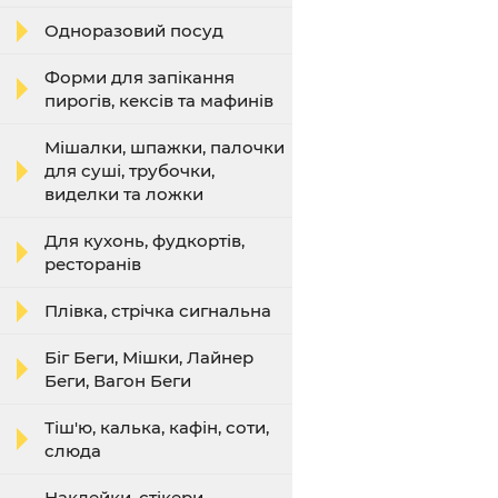
Одноразовий посуд
Форми для запікання
пирогів, кексів та мафинів
Мішалки, шпажки, палочки
для суші, трубочки,
виделки та ложки
Для кухонь, фудкортів,
ресторанів
Плівка, стрічка сигнальна
Біг Беги, Мішки, Лайнер
Беги, Вагон Беги
Тіш'ю, калька, кафін, соти,
слюда
Наклейки, стікери,