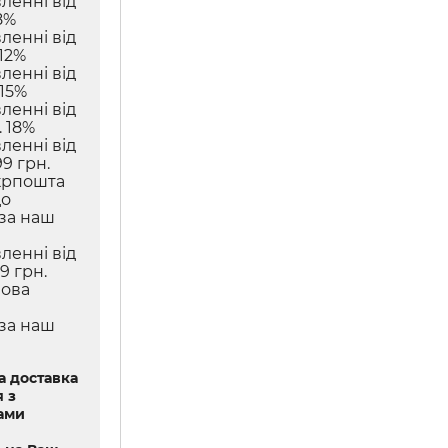
ленні від
8%
ленні від
12%
ленні від
 15%
ленні від
 18%
ленні від
9 грн.
крпошта
до
 за наш
ленні від
9 грн.
Нова
 за наш
 доставка
 з
ами