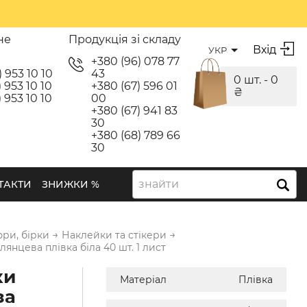
не
Продукція зі складу
Вхід
УКР
я
+380 (96) 078 77
) 953 10 10
43
0 шт. -
0
 953 10 10
+380 (67) 596 01
₴
 953 10 10
00
+380 (67) 941 83
30
+380 (68) 789 66
30
знайти
ТАКТИ
ЗНИЖКИ %
→
→
юри, бірки
Наклейки та стікери
янцева плівка біла 40 шт. 1 лист
ки
Матеріал
Плівка
за