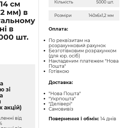
14 см
Кількість
5000 шт.
,2 мм) в
Розміри
140х6х1,2 мм
уальному
ні в
Оплата:
000 шт.
По реквізитам на
розрахунковий рахунок
Безготівковим розрахунком
(для юр. осіб)
Накладеним платежем "Нова
Пошта"
Готівкою
Доставка:
а
ю зі
"Нова Пошта"
а
"Укрпошта"
м
"Делівері"
х акцій)
Самовивіз
ленні від
Повернення і обмін:
14 днів
%