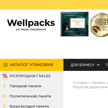
КАТАЛОГ УПАКОВКИ
ДЛЯ БІЗНЕСУ
Т
РОЗПРОДАЖ / SALES
→
Головна
Каталог 
Паперові пакети
Мішалка дерев'яна ф
Поліетиленові пакети
Біорозкладні пакети