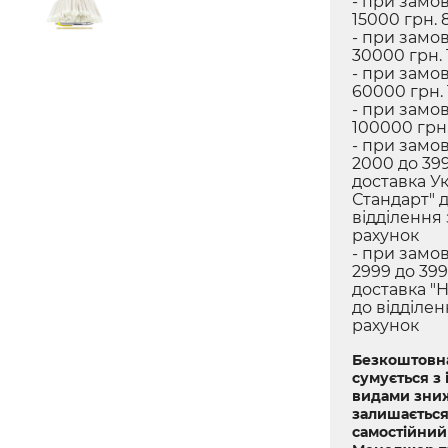
- при замов
15000 грн. 
- при замов
30000 грн. 
- при замов
60000 грн.
- при замов
100000 грн.
- при замов
2000 до 399
доставка У
Стандарт" 
відділення
рахунок
- при замов
2999 до 399
доставка "
до відділе
рахунок
Безкоштовна
сумується з
видами зниж
залишається
самостійний