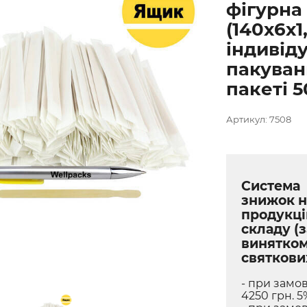
фігурна 
(140х6х1
індивід
пакуван
пакеті 5
Артикул: 7508
Система
знижок н
продукці
складу (з
винятко
святкови
- при замов
4250 грн. 5