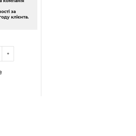
а компанія
ості за
оду клієнта.
+
₴