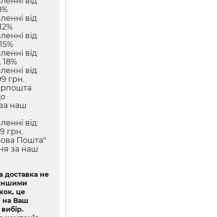
ленні від
8%
ленні від
12%
ленні від
 15%
ленні від
 18%
ленні від
9 грн.
крпошта
до
 за наш
ленні від
9 грн.
Нова Пошта"
ння за наш
 доставка не
 іншими
ок, це
 на Ваш
 вибір.