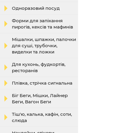
Одноразовий посуд
Форми для запікання
пирогів, кексів та мафинів
Мішалки, шпажки, палочки
для суші, трубочки,
виделки та ложки
Для кухонь, фудкортів,
ресторанів
Плівка, стрічка сигнальна
Біг Беги, Мішки, Лайнер
Беги, Вагон Беги
Тіш'ю, калька, кафін, соти,
слюда
Наклейки, стікери,