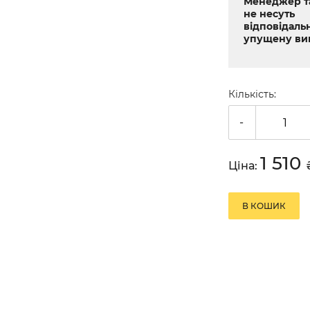
Менеджер т
не несуть
відповідальн
упущену виг
Кількість:
-
1 510
Ціна:
В КОШИК