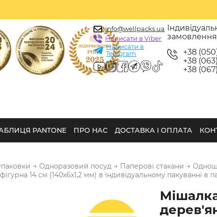
Індивідуаль
info@wellpacks.ua
замовленн
Написати в Viber
Написати в
+38 (050
Telegram
+38 (063)
+38 (067)
АБЛИЦЯ PANTONE
ПРО НАС
ДОСТАВКА І ОПЛАТА
КОН
→
→
→
упаковки
Одноразовий посуд
Паперові стакани
Одноша
ігурна 14 см (140х6х1,2 мм) в індивідуальному пакуванні в па
Мішалк
дерев'я