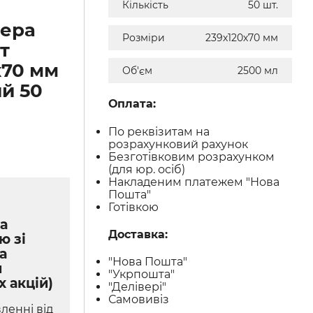
Кількість
50 шт.
нера
Розміри
239х120х70 мм
т
х70 мм
Об'єм
2500 мл
й 50
Оплата:
По реквізитам на
розрахунковий рахунок
Безготівковим розрахунком
(для юр. осіб)
Накладеним платежем "Нова
Пошта"
Готівкою
а
Доставка:
ю зі
а
"Нова Пошта"
м
"Укрпошта"
х акцій)
"Делівері"
Самовивіз
ленні від