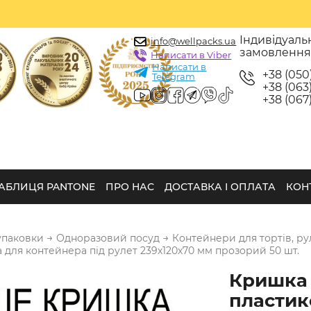
Індивідуаль
info@wellpacks.ua
замовленн
Написати в Viber
Написати в
+38 (050
Telegram
+38 (063)
+38 (067)
АБЛИЦЯ PANTONE
ПРО НАС
ДОСТАВКА І ОПЛАТА
КОН
→
→
упаковки
Одноразовий посуд
Контейнери для тортів, рул
для контейнера під рулет 239х120х70 мм прозорий 50 шт.
Кришка
пластик