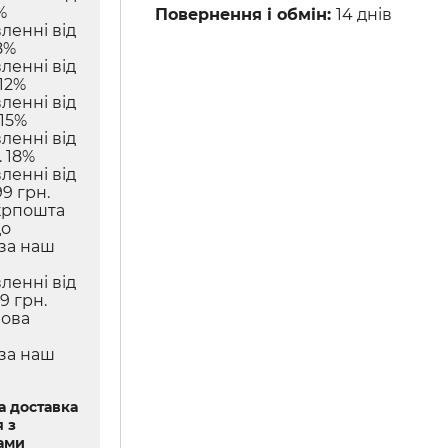
%
Повернення і обмін:
14 днів
ленні від
8%
ленні від
12%
ленні від
 15%
ленні від
 18%
ленні від
9 грн.
крпошта
до
 за наш
ленні від
9 грн.
Нова
 за наш
 доставка
 з
ами