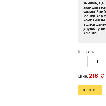
знижок, це
залишається
самостійний
Менеджер т
компанія не
відповідальн
упущену ви
клієнта.
Кількість:
-
218
₴
Ціна:
В КОШИК