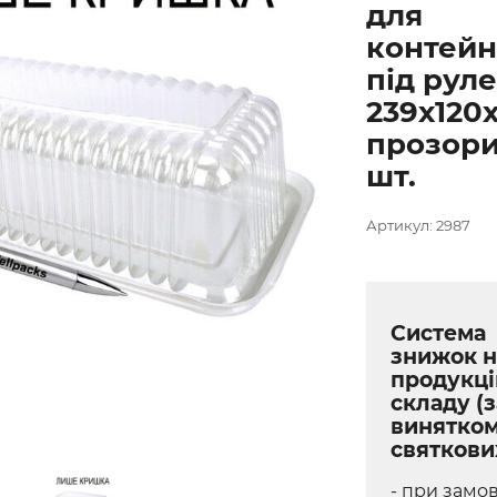
для
контей
під руле
239х120
прозори
шт.
Артикул: 2987
Система
знижок н
продукці
складу (з
винятко
святкови
- при замов