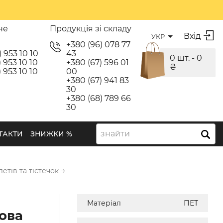
не
Продукція зі складу
Вхід
УКР
я
+380 (96) 078 77
) 953 10 10
43
0 шт. -
0
 953 10 10
+380 (67) 596 01
₴
 953 10 10
00
+380 (67) 941 83
30
+380 (68) 789 66
30
знайти
ТАКТИ
ЗНИЖКИ %
→
етів та тістечок
Матеріал
ПЕТ
ова