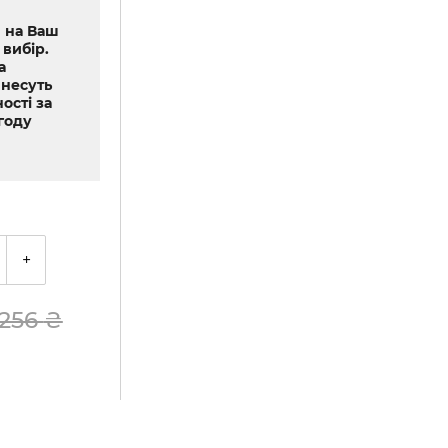
 на Ваш
 вибір.
а
 несуть
ості за
году
+
256
₴