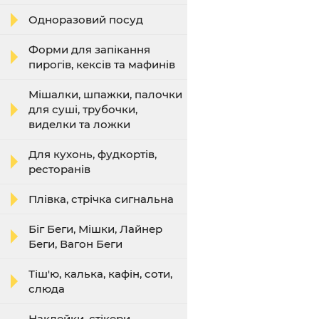
Одноразовий посуд
Форми для запікання
пирогів, кексів та мафинів
Мішалки, шпажки, палочки
для суші, трубочки,
виделки та ложки
Для кухонь, фудкортів,
ресторанів
Плівка, стрічка сигнальна
Біг Беги, Мішки, Лайнер
Беги, Вагон Беги
Тіш'ю, калька, кафін, соти,
слюда
Наклейки, стікери,