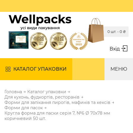
0 шт. -
0
₴
Вхід
КАТАЛОГ УПАКОВКИ
МЕНЮ
→
→
Головна
Каталог упаковки
→
Для кухонь, фудкортів, ресторанів
→
Форми для запікання пирогів, мафинів та кексів
→
Форми для пасок
Кругла форма для паски серія 7, №6 Ø 70х78 мм
коричневий 50 шт.