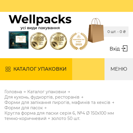
0 шт. -
0
₴
Вхід
КАТАЛОГ УПАКОВКИ
МЕНЮ
→
→
Головна
Каталог упаковки
→
Для кухонь, фудкортів, ресторанів
→
Форми для запікання пирогів, мафинів та кексів
→
Форми для пасок
Кругла форма для паски серія 6, №4 Ø 150х100 мм
темно-коричневий + золото 50 шт.