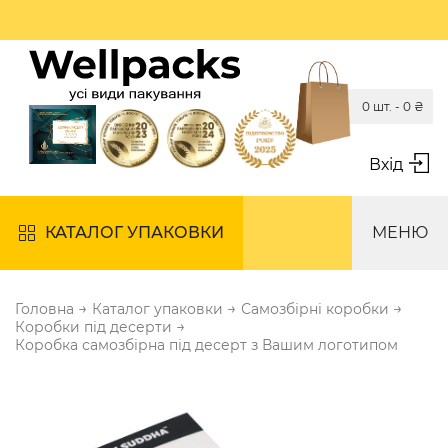
0 шт. -
0
₴
Вхід
КАТАЛОГ УПАКОВКИ
МЕНЮ
→
→
→
Головна
Каталог упаковки
Самозбірні коробки
→
Коробки під десерти
Коробка самозбірна під десерт з Вашим логотипом