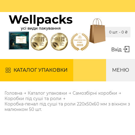
0 шт. -
0
₴
Вхід
КАТАЛОГ УПАКОВКИ
МЕНЮ
→
→
→
Головна
Каталог упаковки
Самозбірні коробки
→
Коробки під суші та роли
Коробка-пенал під суші та роли 220х50х60 мм з вікном з
малюнком 50 шт.