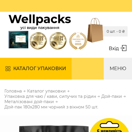
0 шт. -
0
₴
Вхід
КАТАЛОГ УПАКОВКИ
МЕНЮ
→
→
Головна
Каталог упаковки
→
→
Упаковка для чаю / кави, сипучих та рідин
Дой-паки
→
Металізовані дой-паки
Дой-пак 180х280 мм чорний з вікном 50 шт.