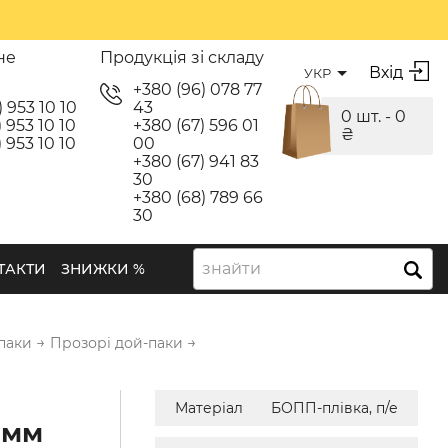
не
Продукція зі складу
Вхід
УКР
я
+380 (96) 078 77
) 953 10 10
43
0 шт. -
0
 953 10 10
+380 (67) 596 01
₴
 953 10 10
00
+380 (67) 941 83
30
+380 (68) 789 66
30
знайти
ТАКТИ
ЗНИЖКИ %
→
→
паки
Прозорі дой-паки
Матеріал
БОПП-плівка, п/е
 мм