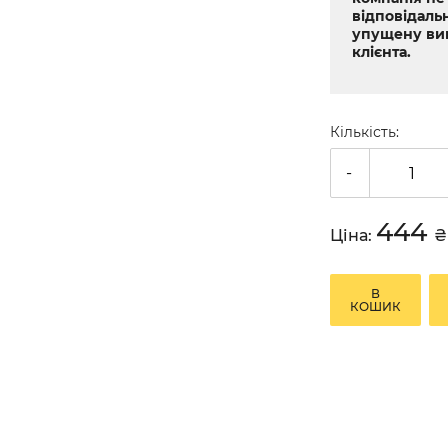
відповідальн
упущену ви
клієнта.
Кількість:
-
444
Ціна:
₴
В
КОШИК