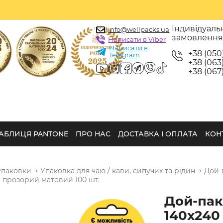
Індивідуаль
info@wellpacks.ua
замовленн
Написати в Viber
Написати в
+38 (050
Telegram
+38 (063)
+38 (067)
АБЛИЦЯ PANTONE
ПРО НАС
ДОСТАВКА І ОПЛАТА
КОН
→
→
упаковки
Упаковка для чаю / кави, сипучих та рідин
Дой-
 прозорий матовий 100 шт.
Дой-пак
140х240