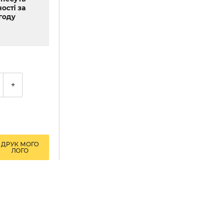
ості за
году
+
ДРУК МОГО
ЛОГО