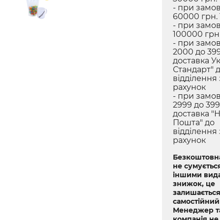
- при замов
60000 грн.
- при замов
100000 грн.
- при замов
2000 до 399
доставка У
Стандарт" 
відділення
рахунок
- при замов
2999 до 399
доставка "
Пошта" до
відділення
рахунок
Безкоштовна
не сумується
іншими вид
знижок, це
залишається
самостійний
Менеджер т
компанія не