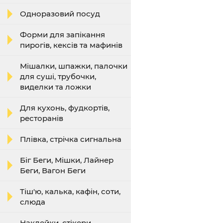
Одноразовий посуд
Форми для запікання
пирогів, кексів та мафинів
Мішалки, шпажки, палочки
для суші, трубочки,
виделки та ложки
Для кухонь, фудкортів,
ресторанів
Плівка, стрічка сигнальна
Біг Беги, Мішки, Лайнер
Беги, Вагон Беги
Тіш'ю, калька, кафін, соти,
слюда
Наклейки, стікери,