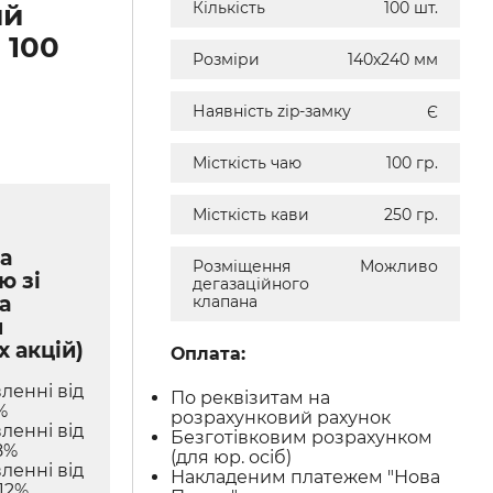
ий
Кількість
100 шт.
 100
Розміри
140х240 мм
Наявність zip-замку
Є
Місткість чаю
100 гр.
Місткість кави
250 гр.
а
Розміщення
Можливо
ю зі
дегазаційного
а
клапана
м
х акцій)
Оплата:
ленні від
По реквізитам на
%
розрахунковий рахунок
ленні від
Безготівковим розрахунком
8%
(для юр. осіб)
ленні від
Накладеним платежем "Нова
12%