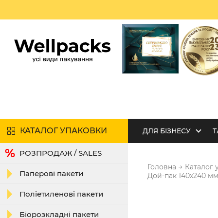
КАТАЛОГ УПАКОВКИ
ДЛЯ БІЗНЕСУ
Т
РОЗПРОДАЖ / SALES
→
Головна
Каталог 
Паперові пакети
Дой-пак 140х240 мм
Поліетиленові пакети
Біорозкладні пакети