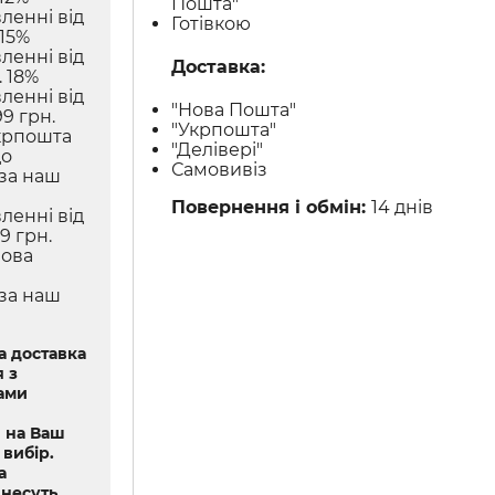
Пошта"
ленні від
Готівкою
 15%
ленні від
Доставка:
 18%
ленні від
"Нова Пошта"
9 грн.
"Укрпошта"
крпошта
"Делівері"
до
Самовивіз
 за наш
Повернення і обмін:
14 днів
ленні від
9 грн.
Нова
 за наш
 доставка
 з
ами
 на Ваш
 вибір.
а
 несуть