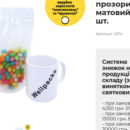
прозор
матовий
шт.
Артикул: 2274
Система
знижок н
продукці
складу (з
винятко
святкови
- при замов
4250 грн. 5
- при замов
15000 грн. 
- при замов
30000 грн. 