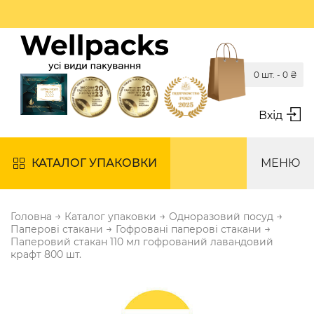
0 шт. -
0
₴
Вхід
КАТАЛОГ УПАКОВКИ
МЕНЮ
→
→
→
Головна
Каталог упаковки
Одноразовий посуд
→
→
Паперові стакани
Гофровані паперові стакани
Паперовий стакан 110 мл гофрований лавандовий
крафт 800 шт.