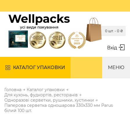
0 шт. -
0
₴
Вхід
КАТАЛОГ УПАКОВКИ
МЕНЮ
→
→
Головна
Каталог упаковки
→
Для кухонь, фудкортів, ресторанів
→
Одноразові серветки, рушники, хустинки
Паперова серветка одношарова 330х330 мм Parus
білий 100 шт.