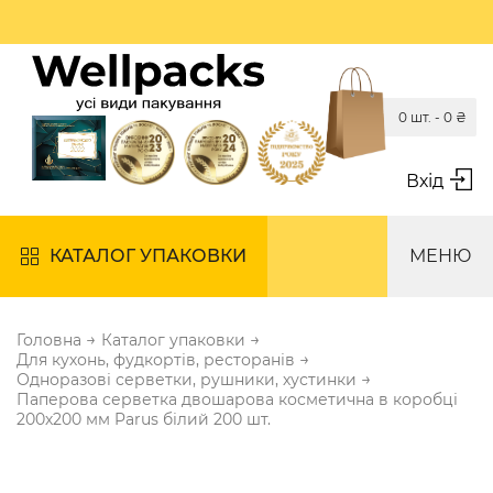
0 шт. -
0
₴
Вхід
КАТАЛОГ УПАКОВКИ
МЕНЮ
→
→
Головна
Каталог упаковки
→
Для кухонь, фудкортів, ресторанів
→
Одноразові серветки, рушники, хустинки
Паперова серветка двошарова косметична в коробці
200х200 мм Parus білий 200 шт.