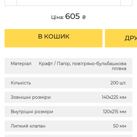
605
Ціна:
₴
В КОШИК
ДР
Матеріал
Крафт / Папір, повітряно-бульбашкова
плівка
Кількість
200 шт.
Зовнішні розміри
140х225 мм
Внутрішні розміри
120х215 мм
Липкий клапан
50 мм