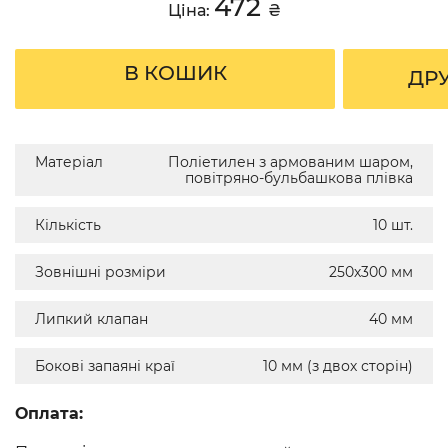
472
Ціна:
₴
В КОШИК
ДР
Матеріал
Поліетилен з армованим шаром,
повітряно-бульбашкова плівка
Кількість
10 шт.
Зовнішні розміри
250х300 мм
Липкий клапан
40 мм
Бокові запаяні краї
10 мм (з двох сторін)
Оплата: