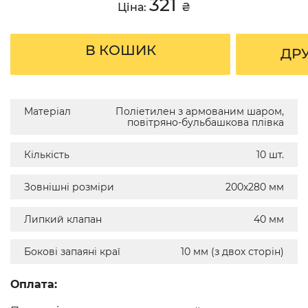
321
Ціна:
₴
В КОШИК
ДР
Матеріал
Поліетилен з армованим шаром,
повітряно-бульбашкова плівка
Кількість
10 шт.
Зовнішні розміри
200х280 мм
Липкий клапан
40 мм
Бокові запаяні краї
10 мм (з двох сторін)
Оплата: