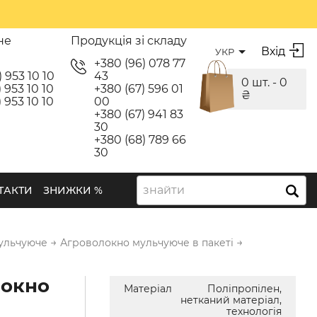
не
Продукція зі складу
Вхід
УКР
я
+380 (96) 078 77
) 953 10 10
43
0 шт. -
0
 953 10 10
+380 (67) 596 01
₴
 953 10 10
00
+380 (67) 941 83
30
+380 (68) 789 66
30
знайти
ТАКТИ
ЗНИЖКИ %
→
→
ульчуюче
Агроволокно мульчуюче в пакеті
локно
Матеріал
Поліпропілен,
нетканий матеріал,
технологія