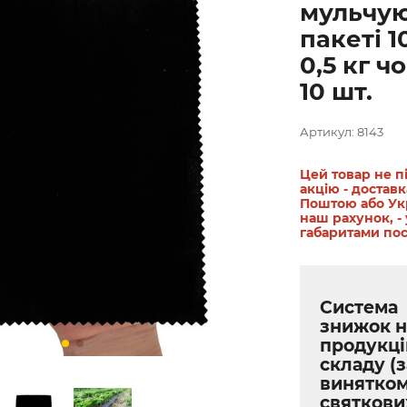
мульчую
пакеті 1
0,5 кг ч
10 шт.
Артикул: 8143
Цей товар не п
акцію - достав
Поштою або Ук
наш рахунок, - 
габаритами по
Система
знижок н
продукці
складу (з
винятко
святкови