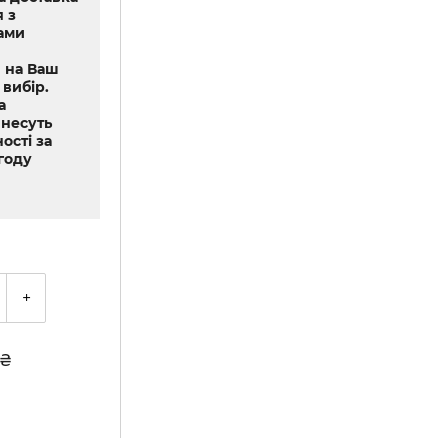
 з
ами
 на Ваш
 вибір.
а
 несуть
ості за
году
+
₴