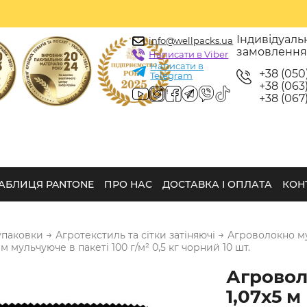
Індивідуаль
info@wellpacks.ua
замовленн
Написати в Viber
Написати в
+38 (050
Telegram
+38 (063)
+38 (067)
АБЛИЦЯ PANTONE
ПРО НАС
ДОСТАВКА І ОПЛАТА
КОН
→
→
упаковки
Агротекстиль та сітки затіняючі
Агроволокно м
м мульчуюче в пакеті 100 г/м² 0,5 кг чорний 10 шт.
Агрово
1,07х5 м