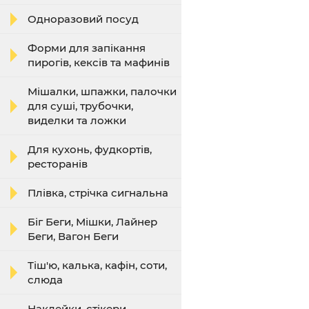
Одноразовий посуд
Форми для запікання
пирогів, кексів та мафинів
Мішалки, шпажки, палочки
для суші, трубочки,
виделки та ложки
Для кухонь, фудкортів,
ресторанів
Плівка, стрічка сигнальна
Біг Беги, Мішки, Лайнер
Беги, Вагон Беги
Тіш'ю, калька, кафін, соти,
слюда
Наклейки, стікери,