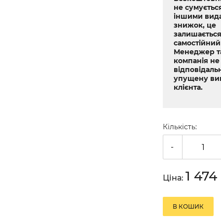
не сумується
іншими вид
знижок, це
залишається
самостійний
Менеджер т
компанія не
відповідальн
упущену ви
клієнта.
Кількість:
-
1 474
Ціна:
В КОШИК