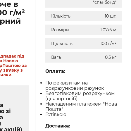
че в
"спанбонд"
00 г/м²
Кількість
10 шт.
орний
Розміри
1,07х5 м
Щільність
100 г/м²
ідпадає під
Вага
0,5 кг
ка Новою
рПоштою за
у зв'язку з
Оплата:
силки.
По реквізитам на
розрахунковий рахунок
Безготівковим розрахунком
(для юр. осіб)
Накладеним платежем "Нова
а
Пошта"
ю зі
Готівкою
а
м
Доставка:
х акцій)