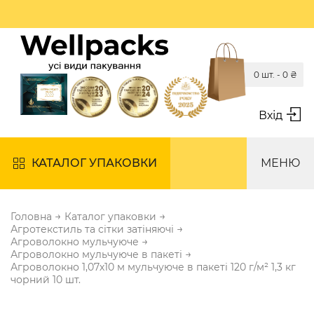
0 шт. -
0
₴
Вхід
КАТАЛОГ УПАКОВКИ
МЕНЮ
→
→
Головна
Каталог упаковки
→
Агротекстиль та сітки затіняючі
→
Агроволокно мульчуюче
→
Агроволокно мульчуюче в пакеті
Агроволокно 1,07х10 м мульчуюче в пакеті 120 г/м² 1,3 кг
чорний 10 шт.