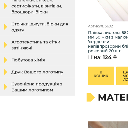
сертифікати, візитівки,
брошюри, бірки
Стрічки, джути, бірки для
Артикул: 5692
одягу
Плівка листова 58
мм 50 мкм з малю
'сердечки'
Агротекстиль та сітки
напівпрозорий блі
затіняючі
рожевий 20 шт.
Ціна:
124
₴
Побутова хімія
Друк Вашого логотипу
В
Д
КОШИК
М
Л
Сувенірна продукція з
Вашим логотипом
МАТЕ