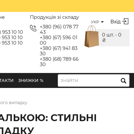
не
Продукція зі складу
Вхід
УКР
я
+380 (96) 078 77
) 953 10 10
43
0 шт. -
0
 953 10 10
+380 (67) 596 01
₴
 953 10 10
00
+380 (67) 941 83
30
+380 (68) 789 66
30
знайти
ТАКТИ
ЗНИЖКИ %
кого випадку
АЛЬКОЮ: СТИЛЬНІ
ИПАДКУ