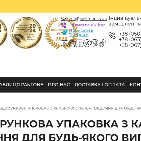
Індивідуаль
info@wellpacks.ua
замовленн
Написати в Viber
Написати в
+38 (050
Telegram
+38 (063)
+38 (067)
АБЛИЦЯ PANTONE
ПРО НАС
ДОСТАВКА І ОПЛАТА
КОН
одарункова упаковка з калькою: стильні рішення для будь-я
РУНКОВА УПАКОВКА З К
ННЯ ДЛЯ БУДЬ-ЯКОГО В