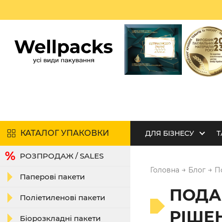
КАТАЛОГ УПАКОВКИ
ДЛЯ БІЗНЕСУ
Т
РОЗПРОДАЖ / SALES
→
→
Головна
Блог
П
Паперові пакети
ПОДА
Поліетиленові пакети
РІШЕ
Біорозкладні пакети