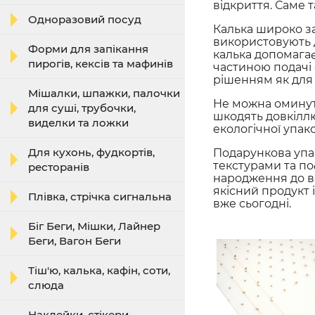
відкриття. Саме 
Одноразовий посуд
Калька широко за
використовують д
Форми для запікання
калька допомагає 
пирогів, кексів та мафинів
частиною подачі 
рішенням як для п
Мішалки, шпажки, палочки
Не можна оминути
для суші, трубочки,
шкодять довкіллю
виделки та ложки
екологічної упак
Для кухонь, фудкортів,
Подарункова упак
текстурами та по
ресторанів
народження до ве
якісний продукт 
Плівка, стрічка сигнальна
вже сьогодні.
Біг Беги, Мішки, Лайнер
Беги, Вагон Беги
Тіш'ю, калька, кафін, соти,
слюда
Наклейки, стікери,