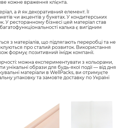
ливе кожне враження клієнта.
іал, а й як декоративний елемент. Її
етів чи акцентів у букетах. У кондитерських
ок. У ресторанному бізнесі цей матеріал став
 багатофункціональності калька є вигідним
ься з матеріалів, що підлягають переробці та не
піклуються про сталий розвиток. Використання
акож формує позитивний імідж компанії.
орчості: можна експериментувати з кольорами,
и унікальні образи для будь-якої події — від дня
увальні матеріали в WellPacks, ви отримуєте
альну упаковку та замовте доставку по Україні