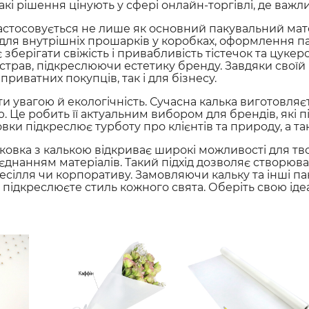
такі рішення цінують у сфері онлайн-торгівлі, де важ
стосовується не лише як основний пакувальний матер
ля внутрішніх прошарків у коробках, оформлення пак
зберігати свіжість і привабливість тістечок та цукер
страв, підкреслюючи естетику бренду. Завдяки своїй
риватних покупців, так і для бізнесу.
 увагою й екологічність. Сучасна калька виготовляєт
. Це робить її актуальним вибором для брендів, які 
овки підкреслює турботу про клієнтів та природу, а т
овка з калькою відкриває широкі можливості для тв
єднанням матеріалів. Такий підхід дозволяє створюват
сілля чи корпоративу. Замовляючи кальку та інші пак
і підкреслюєте стиль кожного свята. Оберіть свою іде