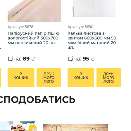
Артикул: 5676
Артикул: 5690
Папірусний папір тіш'ю
Калька листова з
вологостійкий 500х700
кантом 600х600 мм 50
мм персиковий 20 шт.
мкм білий матовий 20
.
шт.
Ціна:
89
₴
Ціна:
95
₴
В
ДРУК
В
ДРУК
КОШИК
МОГО
КОШИК
МОГО
ЛОГО
ЛОГО
 СПОДОБАТИСЬ