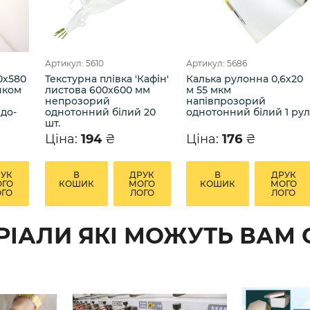
Артикул: 5610
Артикул: 5686
0х580
Текстурна плівка 'Кафін'
Калька рулонна 0,6х20
нком
листова 600х600 мм
м 55 мкм
непрозорий
напівпрозорий
до-
однотонний білий 20
однотонний білий 1 рул
шт.
Ціна:
194
₴
Ціна:
176
₴
РУК
В
ДРУК
В
ДРУК
ОГО
КОШИК
МОГО
КОШИК
МОГО
ОГО
ЛОГО
ЛОГО
РІАЛИ ЯКІ МОЖУТЬ ВАМ