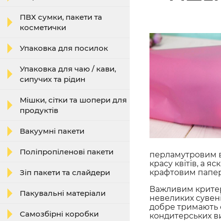
ПВХ сумки, пакети та
косметички
Упаковка для посилок
Упаковка для чаю / кави,
сипучих та рідин
Мішки, сітки та шопери для
продуктів
Вакуумні пакети
Поліпропіленові пакети
перламутровим в
красу квітів, а 
Зіп пакети та слайдери
крафтовим папер
Важливим критері
Пакувальні матеріали
невеликих сувені
добре тримають ф
Самозбірні коробки
кондитерських ви