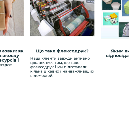
аковки: як
Що таке флексодрук?
Яким в
упаковку
відповід
Наші клієнти завжди активно
сурсів і
цікавляться тим, що таке
итрат
флексодрук і ми підготували
кілька цікавих і найважливіших
відомостей.