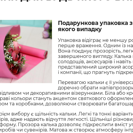
Подарункова упаковка з
якого випадку
Упаковка відіграє не меншу р
перше враження. Одним із най
Вона поєднує прозорість, легк
завершеного вигляду. Калька 
солодощів, аксесуарів і навіт
представлений широкий асорт
і компанії, що прагнуть підкр
Перевагою кальки є її універ
доречно обрати напівпрозорий 
ідливом чи декоративними візерунками. Біла або к
яскраві кольори стануть акцентом святкового оформлен
ом та коробками, дозволяючи створювати багатошар
єм вибору є щільність кальки. Легкі та тонкі варіанти
рів, адже надають відчуття легкості. Щільніші різнов
орму. Прозора калька дозволяє підкреслити вміст у
робів чи сувенірів. Матова ж створює атмосферу ін