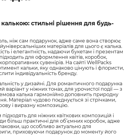
 калькою: стильні рішення для будь-
оль, ніж сам подарунок, адже саме вона створює
універсальніших матеріалів для цього є калька.
ість і елегантність, надаючи букетам і презентам
підходить для оформлення квітів, коробок,
ь корпоративних сувенірів. На сайті
WellPacks
имент кальки, яку однаково цінують і флористи,
еслити індивідуальність бренду.
сальність у дизайні. Для романтичного подарунка
варіант у ніжних тонах, для урочистої події — з
ремова калька гармонійно доповнить природну
ня. Матеріал чудово поєднується зі стрічками,
ову і виразну композицію.
 підходять для ніжних квіткових композицій і
иди більш практичні для об’ємних коробок, адже
паковки, що особливо актуально для
триги, приховуючи подарунок до моменту його