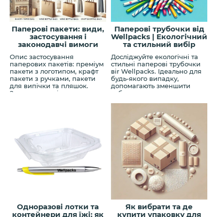
Паперові пакети: види,
Паперові трубочки від
застосування і
Wellpacks | Екологічний
законодавчі вимоги
та стильний вибір
Опис застосування
Досліджуйте екологічні та
паперових пакетів: преміум
стильні паперові трубочки
пакети з логотипом, крафт
віr Wellpacks. Ідеально для
пакети з ручками, пакети
будь-якого випадку,
для випічки та пляшок.
допомагають зменшити
Застосування і вимоги
забруднення та додають
законодавства.
стиль вашим заходам.
Одноразові лотки та
Як вибрати та де
контейнери для їжі: як
купити упаковку для