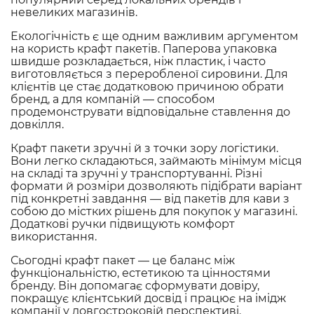
невеликих магазинів.
Екологічність є ще одним важливим аргументом
на користь крафт пакетів. Паперова упаковка
швидше розкладається, ніж пластик, і часто
виготовляється з переробленої сировини. Для
клієнтів це стає додатковою причиною обрати
бренд, а для компаній — способом
продемонструвати відповідальне ставлення до
довкілля.
Крафт пакети зручні й з точки зору логістики.
Вони легко складаються, займають мінімум місця
на складі та зручні у транспортуванні. Різні
формати й розміри дозволяють підібрати варіант
під конкретні завдання — від пакетів для кави з
собою до містких рішень для покупок у магазині.
Додаткові ручки підвищують комфорт
використання.
Сьогодні крафт пакет — це баланс між
функціональністю, естетикою та цінностями
бренду. Він допомагає сформувати довіру,
покращує клієнтський досвід і працює на імідж
компанії у довгостроковій перспективі.