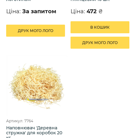
Ціна:
За запитом
Ціна:
472
₴
В КОШИК
ДРУК МОГО ЛОГО
ДРУК МОГО ЛОГО
Артикул: 7764
Наповнювач 'Деревна
стружка' для коробок 20
кг