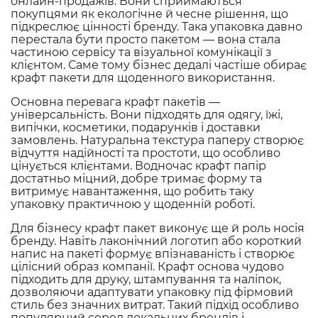
онлайн-продажів. Вони сприймаються
покупцями як екологічне й чесне рішення, що
підкреслює цінності бренду. Така упаковка давно
перестала бути просто пакетом — вона стала
частиною сервісу та візуальної комунікації з
клієнтом. Саме тому бізнес дедалі частіше обирає
крафт пакети
для щоденного використання.
Основна перевага крафт пакетів —
універсальність. Вони підходять для одягу, їжі,
випічки, косметики, подарунків і доставки
замовлень. Натуральна текстура паперу створює
відчуття надійності та простоти, що особливо
цінується клієнтами. Водночас крафт папір
достатньо міцний, добре тримає форму та
витримує навантаження, що робить таку
упаковку практичною у щоденній роботі.
Для бізнесу крафт пакет виконує ще й роль носія
бренду. Навіть лаконічний логотип або короткий
напис на пакеті формує впізнаваність і створює
цілісний образ компанії. Крафт основа чудово
підходить для друку, штампування та наліпок,
дозволяючи адаптувати упаковку під фірмовий
стиль без значних витрат. Такий підхід особливо
популярний серед локальних брендів і