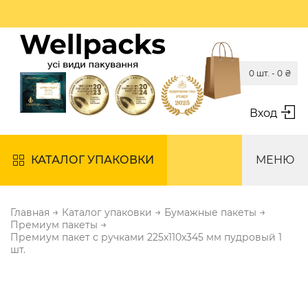
0 шт. -
0
₴
Вход
КАТАЛОГ УПАКОВКИ
МЕНЮ
→
→
→
Главная
Каталог упаковки
Бумажные пакеты
→
Премиум пакеты
Премиум пакет с ручками 225х110х345 мм пудровый 1
шт.