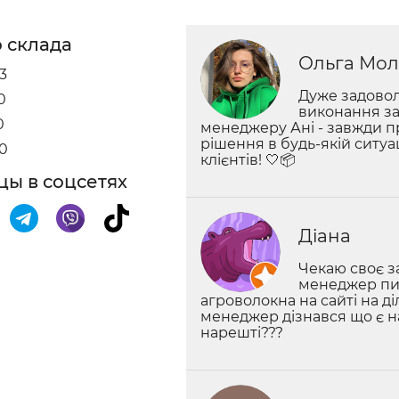
0
 склада
Ольга Мол
3
Дуже задовол
0
виконання за
0
менеджеру Ані - завжди п
рішення в будь-якій ситуа
30
клієнтів! 🤍📦
ы в соцсетях
Діана
Чекаю своє за
менеджер пиш
агроволокна на сайті на ді
менеджер дізнався що є н
нарешті???