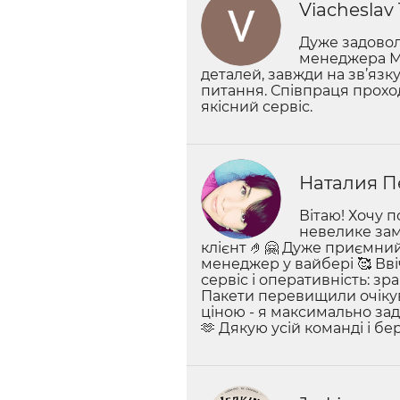
Viacheslav 
Дуже задовол
менеджера Ма
деталей, завжди на зв’язк
питання. Співпраця прохо
якісний сервіс.
Наталия П
Вітаю! Хочу 
невелике зам
клієнт 🤌🤗 Дуже приємний
менеджер у вайбері 🥰 Вві
сервіс і оперативність: з
Пакети перевищили очікува
ціною - я максимально за
🫶 Дякую усій команді і бе