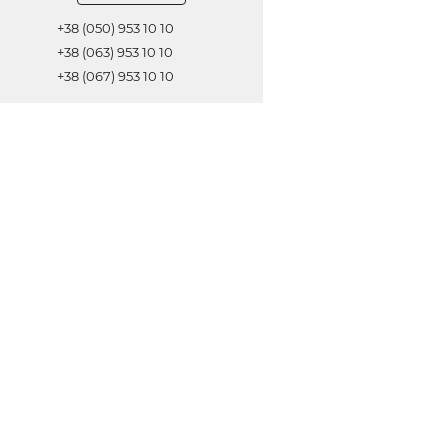
+38 (050) 953 10 10
+38 (063) 953 10 10
+38 (067) 953 10 10
Обратная связь
ОТПРАВИТЬ
© 2021 Все права защищены