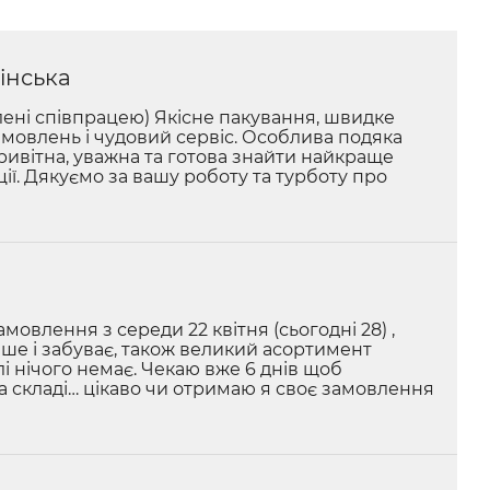
інська
ені співпрацею) Якісне пакування, швидке
мовлень і чудовий сервіс. Особлива подяка
ривітна, уважна та готова знайти найкраще
ції. Дякуємо за вашу роботу та турботу про
мовлення з середи 22 квітня (сьогодні 28) ,
е і забуває, також великий асортимент
лі нічого немає. Чекаю вже 6 днів щоб
а складі… цікаво чи отримаю я своє замовлення