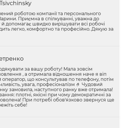
Tsivchinsky
ений роботою компанії та персонального
рини. Приємна в спілкуванні, уважна до
у й допомагає швидко вирішувати всі робочі
дить легко, комфортно та професійно. Дякую за
етренко
подякувати за вашу роботу! Мала зовсім
овлення , а отримала відношення наче я віп
 оператор, що консультував по телефону, потім
чливість, увага, професіоналізм 🤌 Чудовий
ранку замовила, наступного ранку вже отримала!
ння: плотні, якісні при чому демократичні за
доволена! При потребі обов'язково звернуся ще
режіть себе!