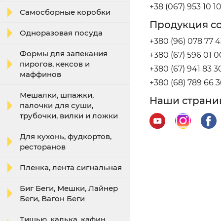
+38 (067) 953 10 1
Самосборные коробки
Продукция со
Одноразовая посуда
+380 (96) 078 77 4
Формы для запекания
+380 (67) 596 01 0
пирогов, кексов и
+380 (67) 941 83 3
маффинов
+380 (68) 789 66 
Мешалки, шпажки,
Наши страниц
палочки для суши,
трубочки, вилки и ложки
Для кухонь, фудкортов,
ресторанов
Пленка, лента сигнальная
Биг Беги, Мешки, Лайнер
Беги, Вагон Беги
Тишью, калька, кафин,