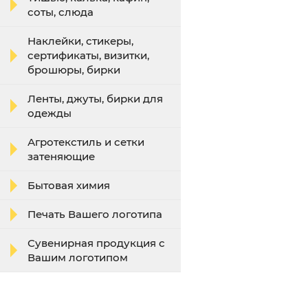
соты, слюда
Наклейки, стикеры,
сертификаты, визитки,
брошюры, бирки
Ленты, джуты, бирки для
одежды
Агротекстиль и сетки
затеняющие
Бытовая химия
Печать Вашего логотипа
Сувенирная продукция с
Вашим логотипом