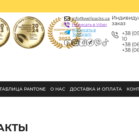
Индивиду
info@wellpacks.ua
заказ
Написать в Viber
Написать в
+38 (0
Telegram
10
+38 (06
+38 (06
ТАБЛИЦА PANTONE
О НАС
ДОСТАВКА И ОПЛАТА
КОН
АКТЫ