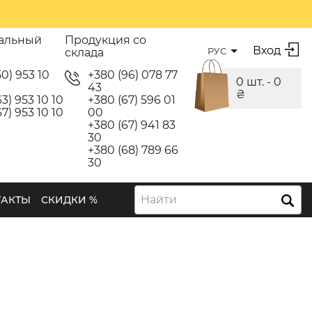
альный
Продукция со
Вход
РУС
склада
50) 953 10
+380 (96) 078 77
0 шт. -
0
43
₴
3) 953 10 10
+380 (67) 596 01
7) 953 10 10
00
+380 (67) 941 83
30
+380 (68) 789 66
30
Найти
ТАКТЫ
СКИДКИ %