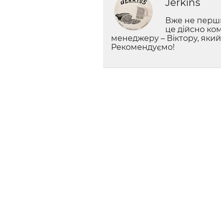
Jerkins
Вже не перши
це дійсно ко
менеджеру – Віктору, яки
Рекомендуємо!