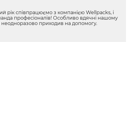
й рік співпрацюємо з компанією Wellpacks, і
манда професіоналів! Особливо вдячні нашому
й неодноразово приходив на допомогу.