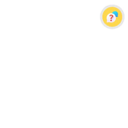
Украина, г. Одесса, ул. Дальницкая, д. 23/4
Почтовый адрес: 65091, г. Одесса, а/я 113
info@wellpacks.ua
Політика обміну і повернення товару
Публічна оферта
Создание сайта