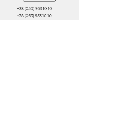
+38 (050) 953 10 10
+38 (063) 953 10 10
+38 (067) 953 10 10
Обратная связь
ОТПРАВИТЬ
© 2021 Все права защищены