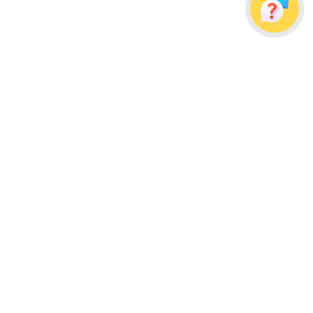
Украина, г. Одесса, ул. Дальницкая, д. 23/4
Почтовый адрес: 65091, г. Одесса, а/я 113
info@wellpacks.ua
Політика обміну і повернення товару
Публічна оферта
Создание сайта