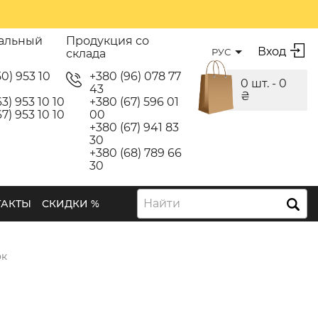
альный
Продукция со
Вход
РУС
склада
50) 953 10
+380 (96) 078 77
0 шт. -
0
43
₴
3) 953 10 10
+380 (67) 596 01
7) 953 10 10
00
+380 (67) 941 83
30
+380 (68) 789 66
30
Найти
ТАКТЫ
СКИДКИ %
ок