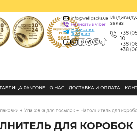
Индивиду
info@wellpacks.ua
заказ
Написать в Viber
Написать в
+38 (0
Telegram
10
+38 (06
+38 (06
ТАБЛИЦА PANTONE
О НАС
ДОСТАВКА И ОПЛАТА
КОН
→
→
упаковки
Упаковка для посылок
Наполнитель для короб
ЛНИТЕЛЬ ДЛЯ КОРОБОК