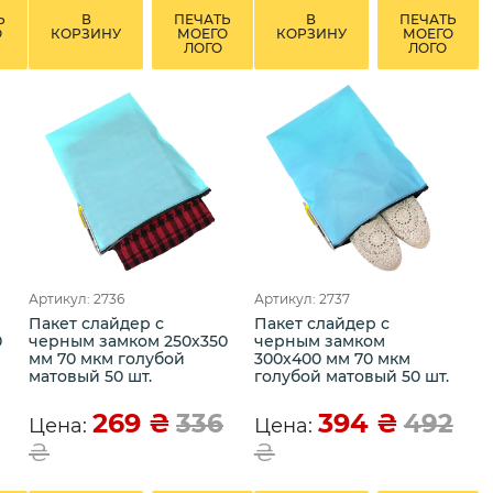
Ь
В
ПЕЧАТЬ
В
ПЕЧАТЬ
О
КОРЗИНУ
МОЕГО
КОРЗИНУ
МОЕГО
ЛОГО
ЛОГО
Артикул: 2736
Артикул: 2737
Пакет слайдер с
Пакет слайдер с
0
черным замком 250х350
черным замком
мм 70 мкм голубой
300х400 мм 70 мкм
матовый 50 шт.
голубой матовый 50 шт.
269
₴
394
₴
336
492
Цена:
Цена:
₴
₴