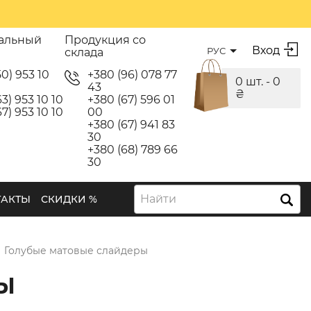
альный
Продукция со
Вход
РУС
склада
50) 953 10
+380 (96) 078 77
0 шт. -
0
43
₴
3) 953 10 10
+380 (67) 596 01
7) 953 10 10
00
+380 (67) 941 83
30
+380 (68) 789 66
30
Найти
ТАКТЫ
СКИДКИ %
→
Голубые матовые слайдеры
Ы