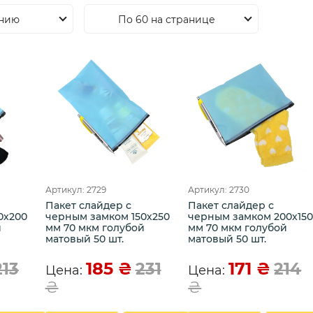
анию
По 60 на странице
Артикул: 2729
Артикул: 2730
Пакет слайдер с
Пакет слайдер с
0х200
черным замком 150х250
черным замком 200х15
й
мм 70 мкм голубой
мм 70 мкм голубой
матовый 50 шт.
матовый 50 шт.
185
₴
171
₴
213
231
214
Цена:
Цена:
₴
₴