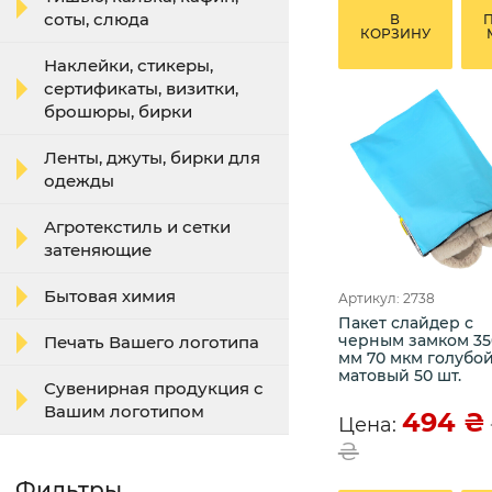
соты, слюда
В
КОРЗИНУ
Наклейки, стикеры,
сертификаты, визитки,
брошюры, бирки
Ленты, джуты, бирки для
одежды
Агротекстиль и сетки
затеняющие
Бытовая химия
Артикул: 2738
Пакет слайдер с
черным замком 35
Печать Вашего логотипа
мм 70 мкм голубо
матовый 50 шт.
Сувенирная продукция с
Вашим логотипом
494
₴
Цена:
₴
Фильтры