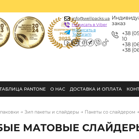
Индивиду
info@wellpacks.ua
заказ
Написать в Viber
Написать в
+38 (0
Telegram
10
+38 (06
+38 (06
ТАБЛИЦА PANTONE
О НАС
ДОСТАВКА И ОПЛАТА
КОН
→
→
упаковки
Зип пакеты и слайдеры
Пакеты со слайдером
БЫЕ МАТОВЫЕ СЛАЙДЕР