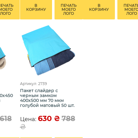
ПЕЧАТЬ
В
ПЕЧАТЬ
В
ПЕЧАТ
МОЕГО
КОРЗИНУ
МОЕГО
КОРЗИНУ
МОЕГ
ЛОГО
ЛОГО
ЛОГО
Артикул: 2739
Пакет слайдер с
0х450
черным замком
й
400х500 мм 70 мкм
голубой матовый 50 шт.
630
₴
618
788
Цена:
₴