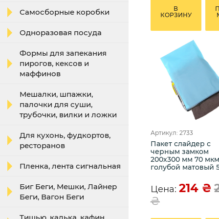
В
Самосборные коробки
КОРЗИНУ
Одноразовая посуда
Формы для запекания
пирогов, кексов и
маффинов
Мешалки, шпажки,
палочки для суши,
трубочки, вилки и ложки
Артикул: 2733
Для кухонь, фудкортов,
Пакет слайдер с
ресторанов
черным замком
200х300 мм 70 мк
Пленка, лента сигнальная
голубой матовый 5
214
₴
Биг Беги, Мешки, Лайнер
Цена:
Беги, Вагон Беги
₴
Тишью, калька, кафин,