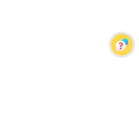
Украина, г. Одесса, ул. Дальницкая, д. 23/4
Почтовый адрес: 65091, г. Одесса, а/я 113
info@wellpacks.ua
Політика обміну і повернення товару