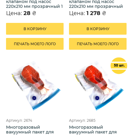
клапаном под насос
клапаном под насос
220х210 мм прозрачный 1
220х210 мм прозрачный
шт.
50 шт.
Цена:
28
₴
Цена:
1 278
₴
В КОРЗИНУ
В КОРЗИНУ
ПЕЧАТЬ МОЕГО ЛОГО
ПЕЧАТЬ МОЕГО ЛОГО
Артикул: 2674
Артикул: 2685
Многоразовый
Многоразовый
вакуумный пакет для
вакуумный пакет для