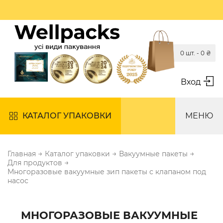
0 шт. -
0
₴
Вход
КАТАЛОГ УПАКОВКИ
МЕНЮ
→
→
→
Главная
Каталог упаковки
Вакуумные пакеты
→
Для продуктов
Многоразовые вакуумные зип пакеты с клапаном под
насос
МНОГОРАЗОВЫЕ ВАКУУМНЫЕ