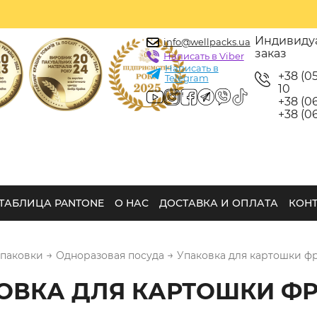
Индивиду
info@wellpacks.ua
заказ
Написать в Viber
Написать в
+38 (0
Telegram
10
+38 (06
+38 (06
ТАБЛИЦА PANTONE
О НАС
ДОСТАВКА И ОПЛАТА
КОН
→
→
упаковки
Одноразовая посуда
Упаковка для картошки ф
ОВКА ДЛЯ КАРТОШКИ Ф