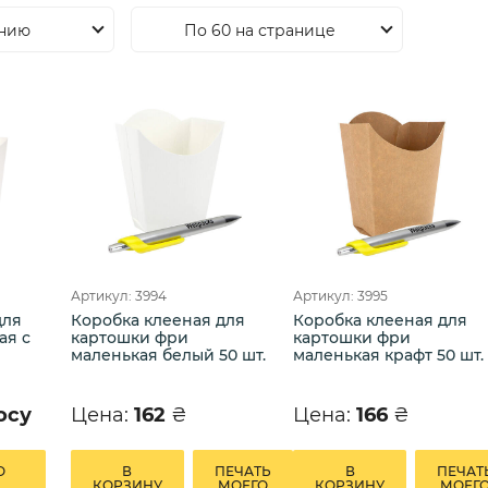
анию
По 60 на странице
Артикул: 3994
Артикул: 3995
для
Коробка клееная для
Коробка клееная для
ая с
картошки фри
картошки фри
маленькая белый 50 шт.
маленькая крафт 50 шт.
осу
Цена:
162
₴
Цена:
166
₴
О
В
ПЕЧАТЬ
В
ПЕЧАТ
КОРЗИНУ
МОЕГО
КОРЗИНУ
МОЕГ