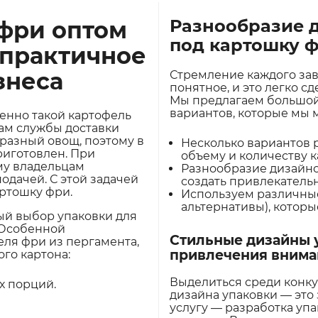
Разнообразие 
 фри оптом
под картошку 
 практичное
знеса
Стремление каждого зав
понятное, и это легко с
Мы предлагаем большой 
вариантов, которые мы 
менно такой картофель
ам службы доставки
бразный овощ, поэтому в
Несколько вариантов 
риготовлен. При
объему и количеству 
му владельцам
Разнообразие дизайно
одачей. С этой задачей
создать привлекатель
артошку фри.
Используем различные 
альтернативы), которы
ый выбор упаковки для
 Особенной
Стильные дизайны 
ля фри из пергамента,
привлечения внима
го картона:
Выделиться среди конк
х порций.
дизайна упаковки — это
услугу — разработка уп