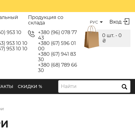
альный
Продукция со
Вход
РУС
склада
50) 953 10
+380 (96) 078 77
0 шт. -
0
43
₴
3) 953 10 10
+380 (67) 596 01
7) 953 10 10
00
+380 (67) 941 83
30
+380 (68) 789 66
30
Найти
ТАКТЫ
СКИДКИ %
ри
РИ