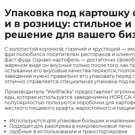
Упаковка под картошку
и в розницу: стильное и
решение для вашего би
С золотистой корочкой, горячий и хрустящий — и
фри полюбился посетителям ресторанов и клиент
фаст-фуда. Однако картофель — достаточно своео
жареном виде он вкусный только после того, как п
остывании его вкусовые качества теряются, поэто
заведений нужно правильно его упаковать перед п
отлично справляется специальная упаковка под к
Производитель "WellPacks" предоставляет огромн
еды, которая используется заведениями HORECA.
популярностью пользуются коробочки для картофе
жесткого пищевого крафта, жаростойкого и пищево
Используются для упаковки больших и маленьки
Подходят для разогрева в микроволновой печи.
Удобные в использовании и транспортировке.