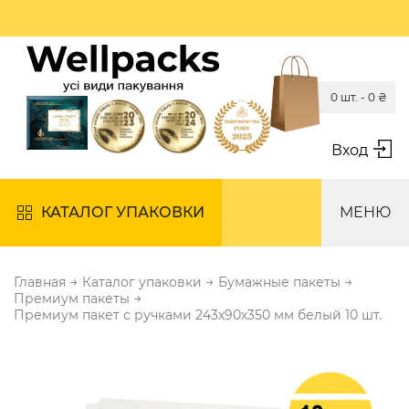
0 шт. -
0
₴
Вход
КАТАЛОГ УПАКОВКИ
МЕНЮ
→
→
→
Главная
Каталог упаковки
Бумажные пакеты
→
Премиум пакеты
Премиум пакет с ручками 243х90х350 мм белый 10 шт.