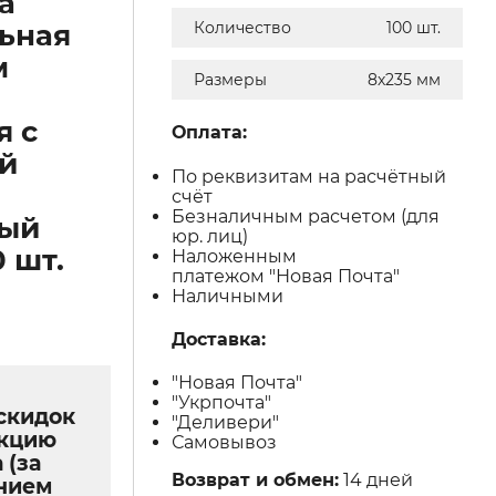
а
ьная
Количество
100 шт.
м
Размеры
8х235 мм
я с
Оплата:
й
По реквизитам на расчётный
счёт
Безналичным расчетом (для
тый
юр. лиц)
 шт.
Наложенным
платежом "Новая Почта"
Наличными
Доставка:
"Новая Почта"
"Укрпочта"
скидок
"Деливери"
укцию
Самовывоз
 (за
Возврат и обмен:
14 дней
нием