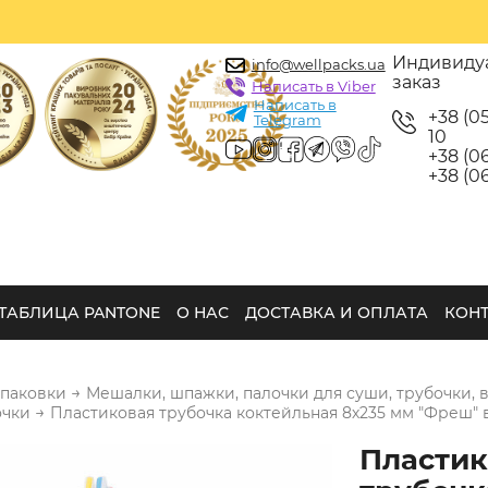
Индивиду
info@wellpacks.ua
заказ
Написать в Viber
Написать в
+38 (0
Telegram
10
+38 (06
+38 (06
ТАБЛИЦА PANTONE
О НАС
ДОСТАВКА И ОПЛАТА
КОН
→
упаковки
Мешалки, шпажки, палочки для суши, трубочки, 
→
очки
Пластиковая трубочка коктейльная 8х235 мм "Фреш" 
Пластик