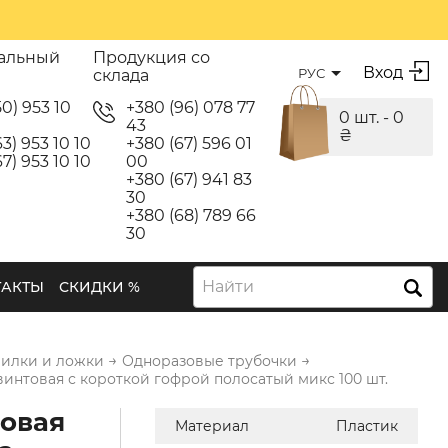
альный
Продукция со
Вход
РУС
склада
50) 953 10
+380 (96) 078 77
0 шт. -
0
43
₴
3) 953 10 10
+380 (67) 596 01
7) 953 10 10
00
+380 (67) 941 83
30
+380 (68) 789 66
30
Найти
ТАКТЫ
СКИДКИ %
→
→
вилки и ложки
Одноразовые трубочки
винтовая с короткой гофрой полосатый микс 100 шт.
овая
Материал
Пластик