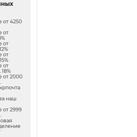
чных
е от 4250
е от
8%
е от
12%
е от
 15%
е от
 18%
е от 2000
.
Укрпочта
в
за наш
е от 2999
.
Новая
тделение
т