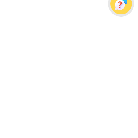
Украина, г. Одесса, ул. Дальницкая, д. 23/4
Почтовый адрес: 65091, г. Одесса, а/я 113
info@wellpacks.ua
Політика обміну і повернення товару
Публічна оферта
Создание сайта