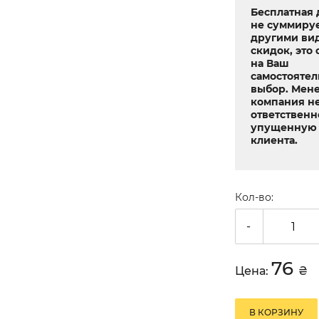
Бесплатная 
не суммируе
другими ви
скидок, это 
на Ваш
самостояте
выбор. Мен
компания не
ответственн
упущенную 
клиента.
Кол-во:
-
76
Цена:
₴
В КОРЗИНУ