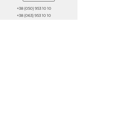
+38 (050) 953 10 10
+38 (063) 953 10 10
+38 (067) 953 10 10
Обратная связь
ОТПРАВИТЬ
© 2021 Все права защищены