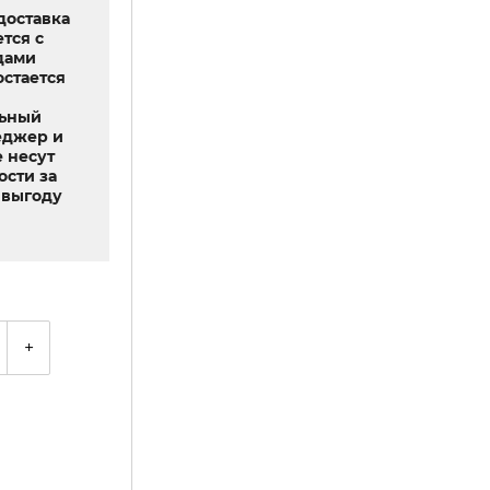
доставка
тся с
дами
остается
льный
еджер и
 несут
ости за
выгоду
+