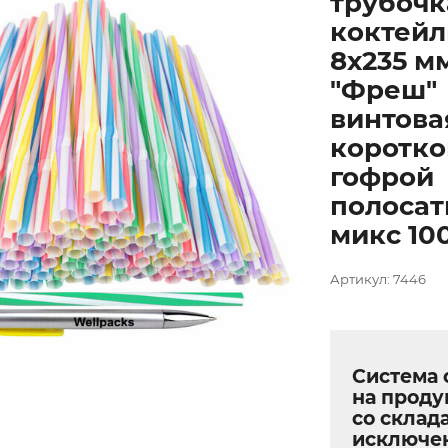
трубочк
коктейл
8х235 м
"Фреш"
винтова
коротко
гофрой
полоса
микс 100
Артикул: 7446
Система 
на прод
со склада
исключе