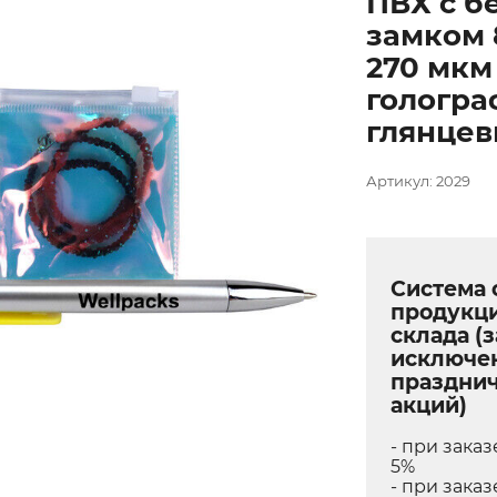
ПВХ с б
замком 
270 мкм
гологра
глянцев
Артикул: 2029
Система 
продукц
склада (з
исключе
праздни
акций)
- при заказ
5%
- при заказ