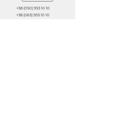
+38 (050) 953 10 10
+38 (063) 953 10 10
+38 (067) 953 10 10
Обратная связь
ОТПРАВИТЬ
© 2021 Все права защищены