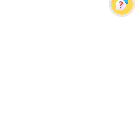
Украина, г. Одесса, ул. Дальницкая, д. 23/4
Почтовый адрес: 65091, г. Одесса, а/я 113
info@wellpacks.ua
Політика обміну і повернення товару
Публічна оферта
Создание сайта