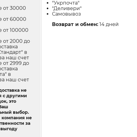
"Укрпочта"
е от 30000
"Деливери"
Самовывоз
е от 60000
Возврат и обмен:
14 дней
е от 100000
е от 2000 до
оставка
Стандарт" в
за наш счет
е от 2999 до
оставка
та" в
за наш счет
доставка не
я с другими
ок, это
 Ваш
ьный выбор.
 компания не
ственности за
выгоду