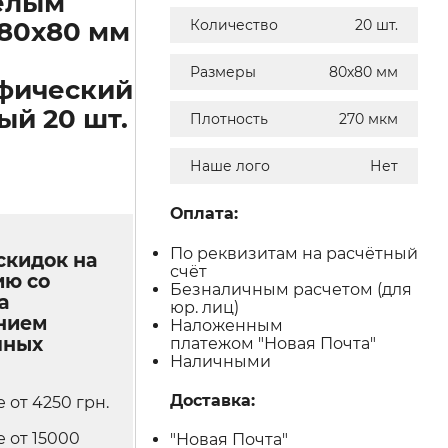
елым
80х80 мм
Количество
20 шт.
Размеры
80х80 мм
фический
ый 20 шт.
Плотность
270 мкм
Наше лого
Нет
Оплата:
По реквизитам на расчётный
скидок на
счёт
ию со
Безналичным расчетом (для
а
юр. лиц)
нием
Наложенным
чных
платежом "Новая Почта"
Наличными
Доставка:
е от 4250 грн.
е от 15000
"Новая Почта"