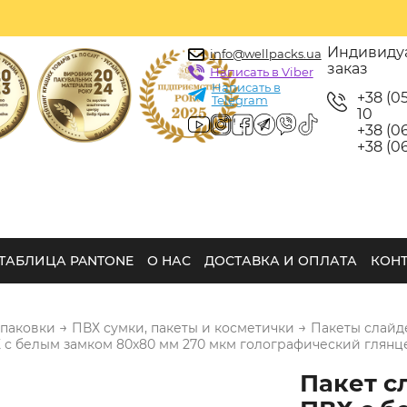
Индивиду
info@wellpacks.ua
заказ
Написать в Viber
Написать в
+38 (0
Telegram
10
+38 (06
+38 (06
ТАБЛИЦА PANTONE
О НАС
ДОСТАВКА И ОПЛАТА
КОН
→
→
упаковки
ПВХ сумки, пакеты и косметички
Пакеты слайд
 с белым замком 80х80 мм 270 мкм голографический глянце
Пакет с