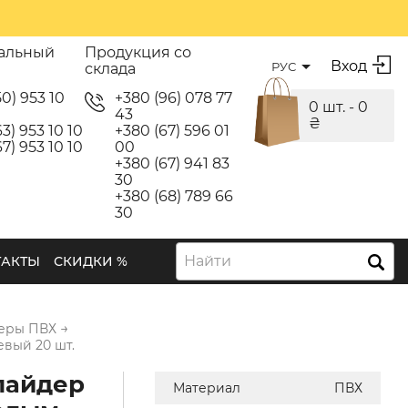
альный
Продукция со
Вход
РУС
склада
50) 953 10
+380 (96) 078 77
0 шт. -
0
43
₴
3) 953 10 10
+380 (67) 596 01
7) 953 10 10
00
+380 (67) 941 83
30
+380 (68) 789 66
30
Найти
ТАКТЫ
СКИДКИ %
→
еры ПВХ
вый 20 шт.
лайдер
Материал
ПВХ