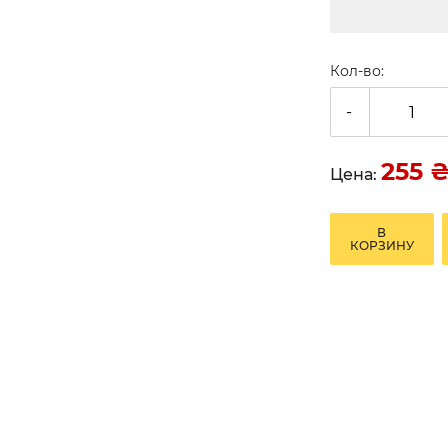
Кол-во:
-
255
Цена:
В
КОРЗИНУ