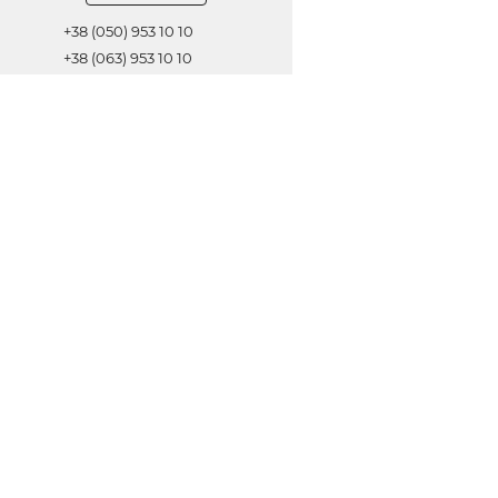
+38 (050) 953 10 10
+38 (063) 953 10 10
+38 (067) 953 10 10
Обратная связь
ОТПРАВИТЬ
© 2021 Все права защищены