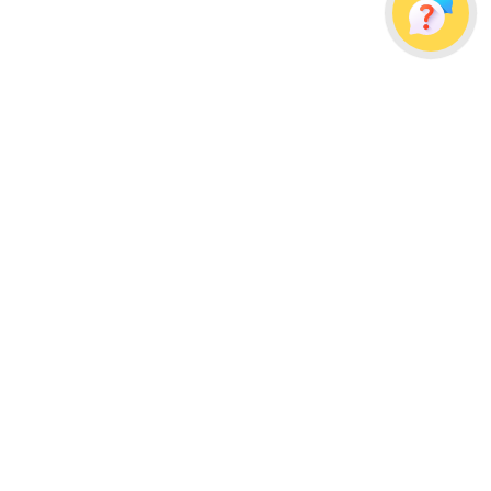
Украина, г. Одесса, ул. Дальницкая, д. 23/4
Почтовый адрес: 65091, г. Одесса, а/я 113
info@wellpacks.ua
Політика обміну і повернення товару
Публічна оферта
Создание сайта