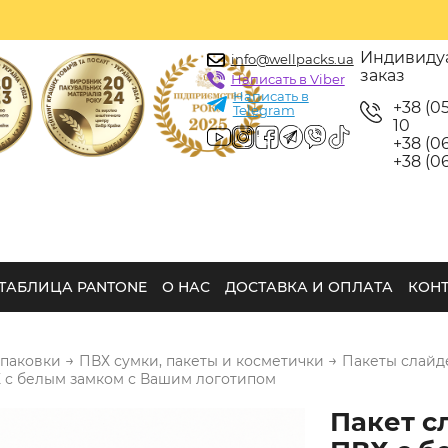
Индивиду
info@wellpacks.ua
заказ
Написать в Viber
Написать в
+38 (0
Telegram
10
+38 (06
+38 (06
ТАБЛИЦА PANTONE
О НАС
ДОСТАВКА И ОПЛАТА
КОН
→
→
упаковки
ПВХ сумки, пакеты и косметички
Пакеты слайд
 с белым замком с Вашим логотипом
Пакет с