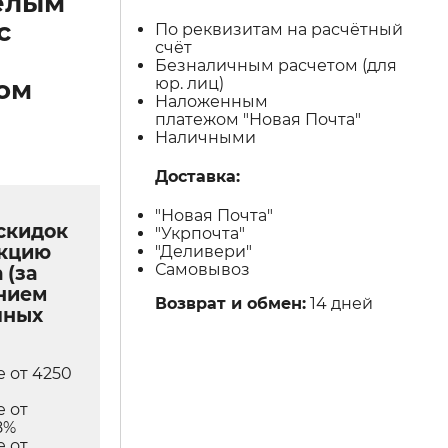
елым
с
По реквизитам на расчётный
счёт
Безналичным расчетом (для
юр. лиц)
ом
Наложенным
платежом "Новая Почта"
Наличными
Доставка:
"Новая Почта"
скидок
"Укрпочта"
укцию
"Деливери"
Самовывоз
 (за
нием
Возврат и обмен:
14 дней
чных
е от 4250
е от
8%
е от