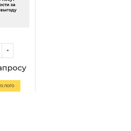
ости за
выгоду
+
апросу
О ЛОГО