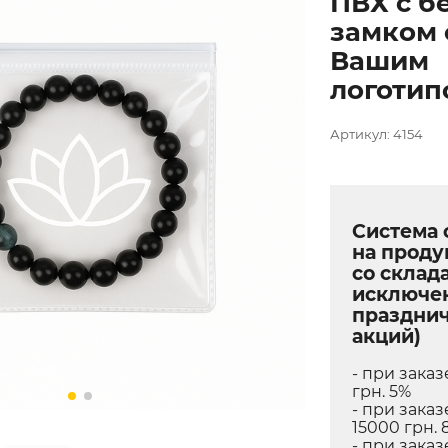
ПВХ с б
замком 
Вашим
логотип
Артикул: 4154
Система 
на прод
со склада
исключе
праздни
акций)
- при заказ
грн. 5%
- при заказ
15000 грн. 
- при заказ