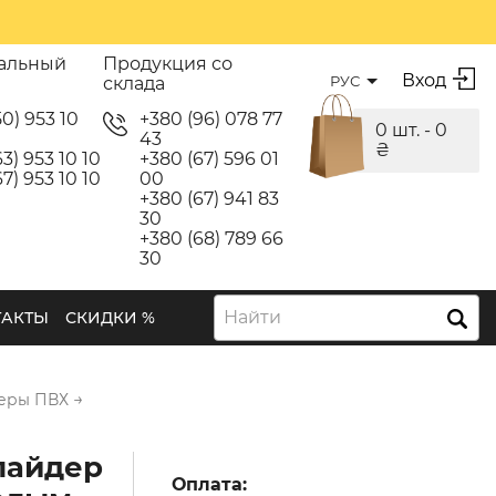
альный
Продукция со
Вход
РУС
склада
50) 953 10
+380 (96) 078 77
0 шт. -
0
43
₴
3) 953 10 10
+380 (67) 596 01
7) 953 10 10
00
+380 (67) 941 83
30
+380 (68) 789 66
30
Найти
ТАКТЫ
СКИДКИ %
→
еры ПВХ
лайдер
Оплата: