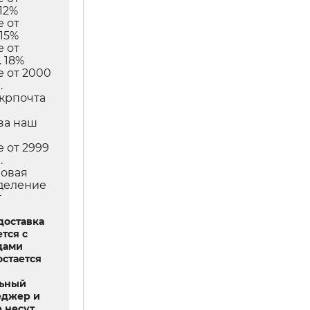
12%
е от
 15%
е от
 18%
е от 2000
.
Укрпочта
в
за наш
е от 2999
.
Новая
тделение
т
доставка
тся с
дами
остается
льный
еджер и
 несут