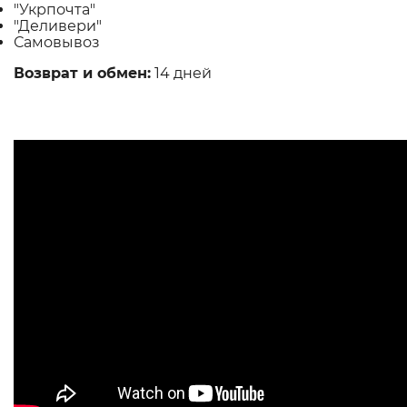
"Укрпочта"
"Деливери"
Самовывоз
Возврат и обмен:
14 дней