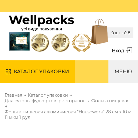
0 шт. -
0
₴
Вход
КАТАЛОГ УПАКОВКИ
МЕНЮ
→
→
Главная
Каталог упаковки
→
Для кухонь, фудкортов, ресторанов
Фольга пищевая
→
Фольга пищевая алюминиевая "Housework" 28 см х 10 м
11 мкм 1 рул.