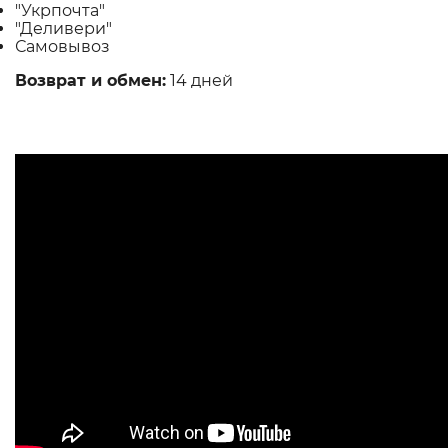
"Укрпочта"
"Деливери"
Самовывоз
Возврат и обмен:
14 дней