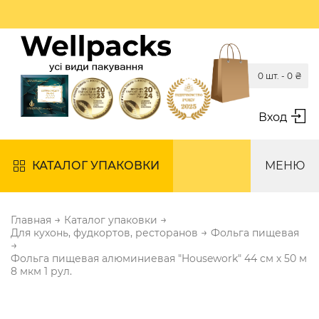
0 шт. -
0
₴
Вход
КАТАЛОГ УПАКОВКИ
МЕНЮ
→
→
Главная
Каталог упаковки
→
Для кухонь, фудкортов, ресторанов
Фольга пищевая
→
Фольга пищевая алюминиевая "Housework" 44 см х 50 м
8 мкм 1 рул.