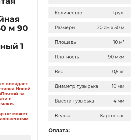
тая
Количество
1 рул.
йная
50 м 90
Размеры
20 см х 50 м
Площадь
10 м²
ный 1
Плотность
90 мкм
Вес
0,5 кг
не попадает
Диаметр пузырька
10 мм
ставка Новой
рПочтой за
язи с
Высота пузырька
4 мм
сылки.
ар не может
Втулка
Картонная
наложенным
Оплата: