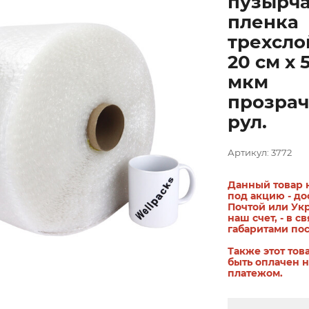
пузырча
пленка
трехсло
20 см х 
мкм
прозрач
рул.
Артикул: 3772
Данный товар 
под акцию - до
Почтой или Ук
наш счет, - в св
габаритами по
Также этот тов
быть оплачен 
платежом.