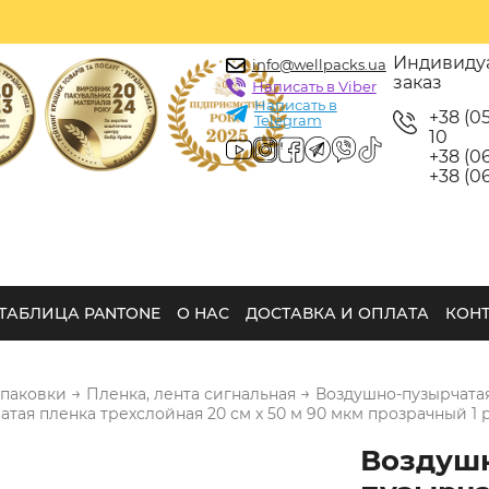
Индивиду
info@wellpacks.ua
заказ
Написать в Viber
Написать в
+38 (0
Telegram
10
+38 (06
+38 (06
ТАБЛИЦА PANTONE
О НАС
ДОСТАВКА И ОПЛАТА
КОН
→
→
упаковки
Пленка, лента сигнальная
Воздушно-пузырчата
тая пленка трехслойная 20 см х 50 м 90 мкм прозрачный 1 р
Воздуш