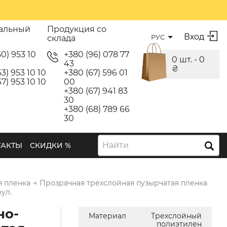
альный
Продукция со
Вход
РУС
склада
50) 953 10
+380 (96) 078 77
0 шт. -
0
43
₴
3) 953 10 10
+380 (67) 596 01
7) 953 10 10
00
+380 (67) 941 83
30
+380 (68) 789 66
30
Найти
ТАКТЫ
СКИДКИ %
→
я пленка
Прозрачная трехслойная пузырчатая пленка
ул.
но-
Материал
Трехслойный
полиэтилен