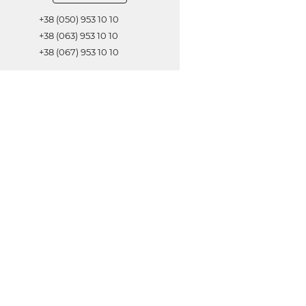
+38 (050) 953 10 10
+38 (063) 953 10 10
+38 (067) 953 10 10
Обратная связь
ОТПРАВИТЬ
© 2021 Все права защищены