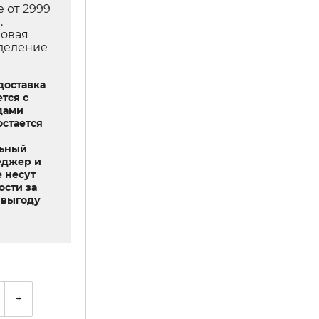
е от 2999
.
Новая
тделение
т
доставка
тся с
дами
остается
льный
еджер и
 несут
ости за
выгоду
+