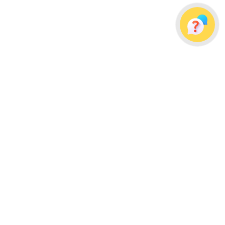
Украина, г. Одесса, ул. Дальницкая, д. 23/4
Почтовый адрес: 65091, г. Одесса, а/я 113
info@wellpacks.ua
Політика обміну і повернення товару
Публічна оферта
Создание сайта