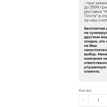
- при заказ
до 3999 грн
доставка "
Почта" в о
за наш сче
Бесплатная 
не суммируе
другими ви
скидок, это 
на Ваш
самостояте
выбор. Мен
компания не
ответственн
упущенную 
клиента.
Кол-во:
-