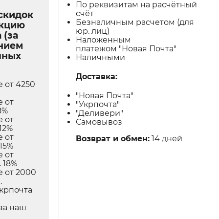
По реквизитам на расчётный
счёт
скидок
Безналичным расчетом (для
укцию
юр. лиц)
 (за
Наложенным
нием
платежом "Новая Почта"
чных
Наличными
Доставка:
е от 4250
"Новая Почта"
е от
"Укрпочта"
8%
"Деливери"
е от
Самовывоз
12%
е от
Возврат и обмен:
14 дней
 15%
е от
 18%
е от 2000
.
Укрпочта
в
за наш