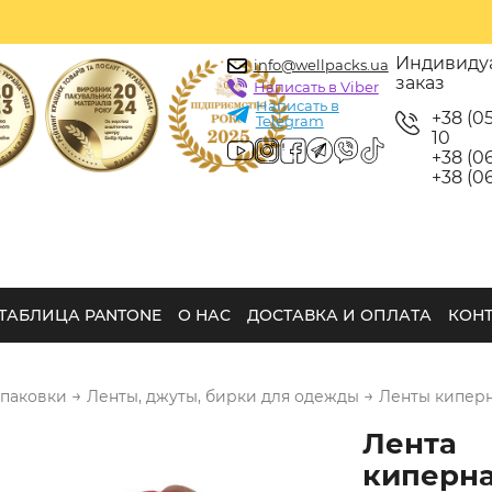
Индивиду
info@wellpacks.ua
заказ
Написать в Viber
Написать в
+38 (0
Telegram
10
+38 (06
+38 (06
ТАБЛИЦА PANTONE
О НАС
ДОСТАВКА И ОПЛАТА
КОН
→
→
упаковки
Ленты, джуты, бирки для одежды
Ленты кипер
Лента
киперна