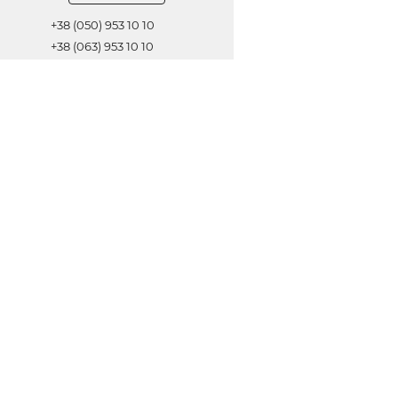
+38 (050) 953 10 10
+38 (063) 953 10 10
+38 (067) 953 10 10
Обратная связь
ОТПРАВИТЬ
© 2021 Все права защищены