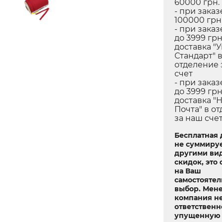
60000 грн.
- при заказ
100000 грн.
- при заказ
до 3999 грн
доставка "
Стандарт" 
отделение 
счет
- при заказ
до 3999 грн
доставка "
Почта" в о
за наш сче
Бесплатная 
не суммируе
другими ви
скидок, это 
на Ваш
самостояте
выбор. Мен
компания не
ответственн
упущенную 