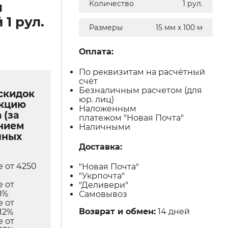
м
Количество
1 рул.
1 рул.
Размеры
15 мм х 100 м
Оплата:
По реквизитам на расчётный
счёт
Безналичным расчетом (для
скидок
юр. лиц)
укцию
Наложенным
 (за
платежом "Новая Почта"
нием
Наличными
чных
Доставка:
е от 4250
"Новая Почта"
"Укрпочта"
е от
"Деливери"
8%
Самовывоз
е от
Возврат и обмен:
14 дней
12%
е от