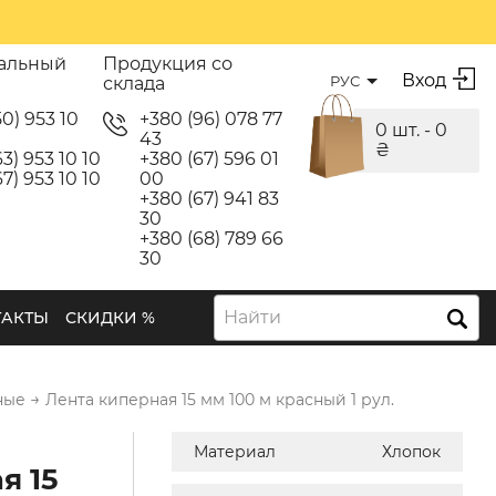
альный
Продукция со
Вход
РУС
склада
50) 953 10
+380 (96) 078 77
0 шт. -
0
43
₴
3) 953 10 10
+380 (67) 596 01
7) 953 10 10
00
+380 (67) 941 83
30
+380 (68) 789 66
30
Найти
ТАКТЫ
СКИДКИ %
→
ные
Лента киперная 15 мм 100 м красный 1 рул.
Материал
Хлопок
я 15