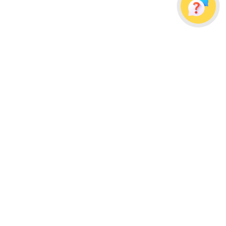
Украина, г. Одесса, ул. Дальницкая, д. 23/4
Почтовый адрес: 65091, г. Одесса, а/я 113
info@wellpacks.ua
Політика обміну і повернення товару
Публічна оферта
Создание сайта