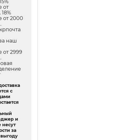
 15%
е от
 18%
е от 2000
.
Укрпочта
в
за наш
е от 2999
.
Новая
тделение
т
доставка
тся с
дами
остается
льный
еджер и
 несут
ости за
выгоду