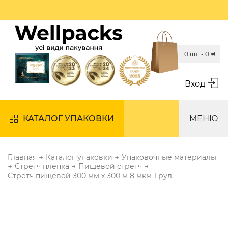
0 шт. -
0
₴
Вход
КАТАЛОГ УПАКОВКИ
МЕНЮ
→
→
Главная
Каталог упаковки
Упаковочные материалы
→
→
→
Стретч пленка
Пищевой стретч
Стретч пищевой 300 мм х 300 м 8 мкм 1 рул.