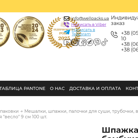
Индивиду
info@wellpacks.ua
заказ
Написать в Viber
Написать в
+38 (0
Telegram
10
+38 (06
+38 (06
ТАБЛИЦА PANTONE
О НАС
ДОСТАВКА И ОПЛАТА
КОН
→
упаковки
Мешалки, шпажки, палочки для суши, трубочки, 
"весло" 9 см 100 шт.
Шпажк