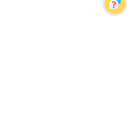
Украина, г. Одесса, ул. Дальницкая, д. 23/4
Почтовый адрес: 65091, г. Одесса, а/я 113
info@wellpacks.ua
Політика обміну і повернення товару
Публічна оферта
Создание сайта