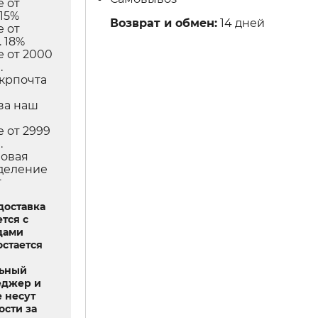
е от
 15%
Возврат и обмен:
14 дней
е от
 18%
е от 2000
.
Укрпочта
в
за наш
е от 2999
.
Новая
тделение
т
доставка
тся с
дами
остается
льный
еджер и
 несут
ости за