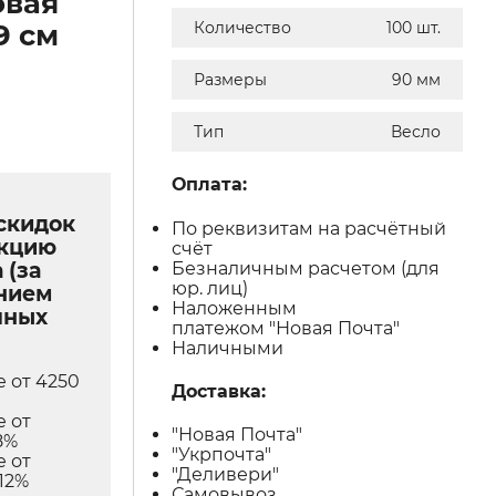
овая
9 см
Количество
100 шт.
Размеры
90 мм
Тип
Весло
Оплата:
скидок
По реквизитам на расчётный
укцию
счёт
Безналичным расчетом (для
 (за
юр. лиц)
нием
Наложенным
чных
платежом "Новая Почта"
Наличными
е от 4250
Доставка:
е от
"Новая Почта"
8%
"Укрпочта"
е от
"Деливери"
12%
Самовывоз