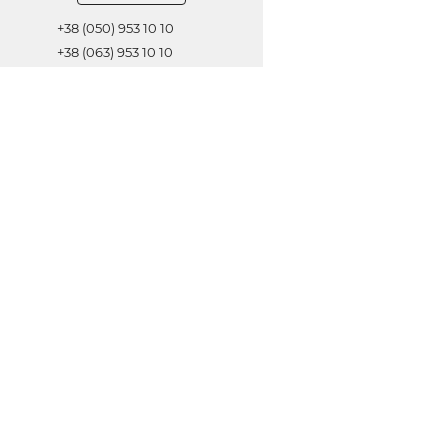
+38 (050) 953 10 10
+38 (063) 953 10 10
+38 (067) 953 10 10
Обратная связь
ОТПРАВИТЬ
© 2021 Все права защищены