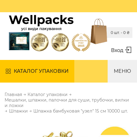
0 шт. -
0
₴
Вход
КАТАЛОГ УПАКОВКИ
МЕНЮ
→
→
Главная
Каталог упаковки
Мешалки, шпажки, палочки для суши, трубочки, вилки
и ложки
→
→
Шпажки
Шпажка бамбуковая "узел" 15 см 10000 шт.