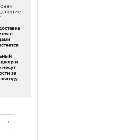
.
Новая
тделение
т
доставка
тся с
дами
остается
льный
еджер и
 несут
ости за
выгоду
+