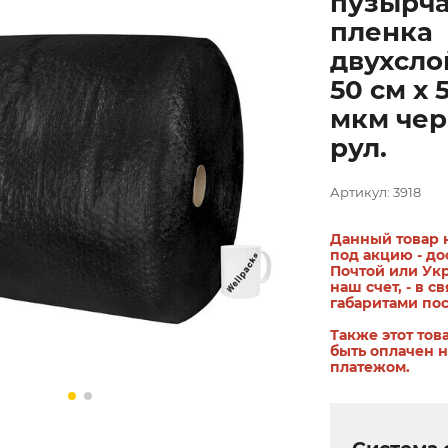
пузырча
пленка
двухсло
50 см х 
мкм чер
рул.
Артикул: 3918
Данный товар 
под акцию - до
Почтой или Ук
наш счет, - в св
габаритами по
Также этот тов
быть оплачен 
платежом.