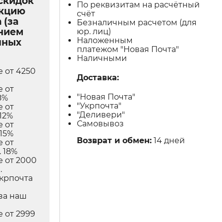
скидок
По реквизитам на расчётный
укцию
счёт
 (за
Безналичным расчетом (для
нием
юр. лиц)
Наложенным
чных
платежом "Новая Почта"
Наличными
е от 4250
Доставка:
е от
"Новая Почта"
8%
"Укрпочта"
е от
"Деливери"
12%
Самовывоз
е от
 15%
Возврат и обмен:
14 дней
е от
 18%
е от 2000
.
Укрпочта
в
за наш
е от 2999