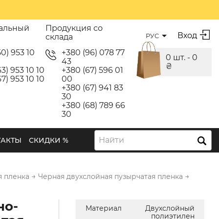
альный
Продукция со
Вход
РУС
склада
50) 953 10
+380 (96) 078 77
0 шт. -
0
43
₴
3) 953 10 10
+380 (67) 596 01
7) 953 10 10
00
+380 (67) 941 83
30
+380 (68) 789 66
30
Найти
ТАКТЫ
СКИДКИ %
→
→
я пленка
Черная двухслойная пузырчатая пленка
но-
Материал
Двухслойный
полиэтилен