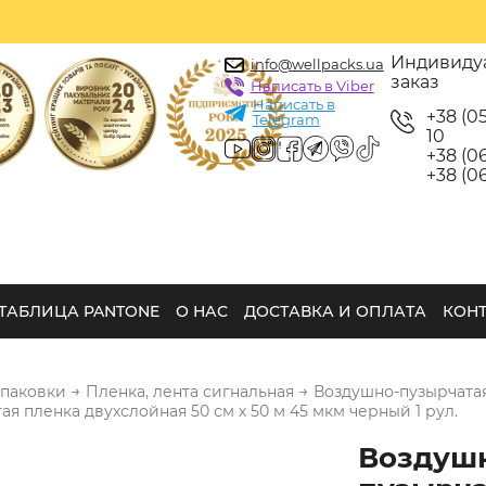
Индивиду
info@wellpacks.ua
заказ
Написать в Viber
Написать в
+38 (0
Telegram
10
+38 (06
+38 (06
ТАБЛИЦА PANTONE
О НАС
ДОСТАВКА И ОПЛАТА
КОН
→
→
упаковки
Пленка, лента сигнальная
Воздушно-пузырчата
я пленка двухслойная 50 см х 50 м 45 мкм черный 1 рул.
Воздуш