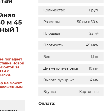
тая
Количество
1 рул.
йная
50 м 45
Размеры
50 см х 50 м
ный 1
Площадь
25 м²
Плотность
45 мкм
Вес
1,1 кг
не попадает
ставка Новой
рПочтой за
Диаметр пузырька
10 мм
язи с
сылки.
Высота пузырька
4 мм
ар не может
наложенным
Втулка
Картонная
Оплата: