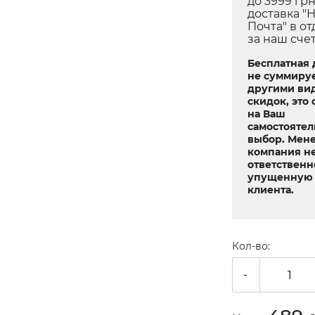
до 3999 грн
доставка "
Почта" в о
за наш сче
Бесплатная 
не суммируе
другими ви
скидок, это 
на Ваш
самостояте
выбор. Мен
компания не
ответственн
упущенную 
клиента.
Кол-во:
-