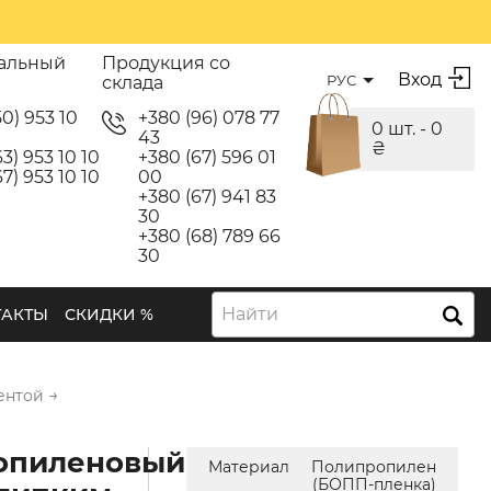
альный
Продукция со
Вход
РУС
склада
50) 953 10
+380 (96) 078 77
0 шт. -
0
43
₴
3) 953 10 10
+380 (67) 596 01
7) 953 10 10
00
+380 (67) 941 83
30
+380 (68) 789 66
30
Найти
ТАКТЫ
СКИДКИ %
→
ентой
опиленовый
Материал
Полипропилен
(БОПП-пленка)