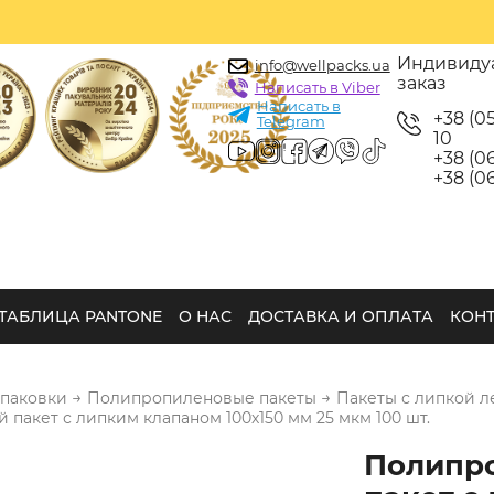
Индивиду
info@wellpacks.ua
заказ
Написать в Viber
Написать в
+38 (0
Telegram
10
+38 (06
+38 (06
ТАБЛИЦА PANTONE
О НАС
ДОСТАВКА И ОПЛАТА
КОН
→
→
упаковки
Полипропиленовые пакеты
Пакеты с липкой л
пакет с липким клапаном 100х150 мм 25 мкм 100 шт.
Полипр