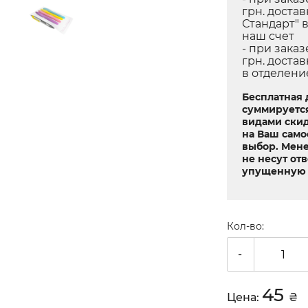
грн. достав
Стандарт" 
наш счет
- при заказ
грн. достав
в отделени
Бесплатная 
суммируетс
видами скид
на Ваш само
выбор. Мен
не несут от
упущенную 
Кол-во:
-
45
Цена:
₴