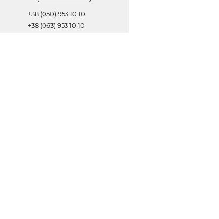
+38 (050) 953 10 10
+38 (063) 953 10 10
+38 (067) 953 10 10
Обратная связь
ОТПРАВИТЬ
© 2021 Все права защищены