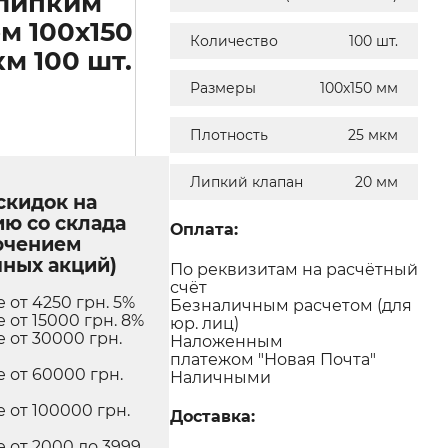
 липким
м 100х150
Количество
100 шт.
м 100 шт.
Размеры
100х150 мм
Плотность
25 мкм
Липкий клапан
20 мм
скидок на
ю со склада
Оплата:
ючением
ных акций)
По реквизитам на расчётный
счёт
е от 4250 грн. 5%
Безналичным расчетом (для
е от 15000 грн. 8%
юр. лиц)
е от 30000 грн.
Наложенным
платежом "Новая Почта"
е от 60000 грн.
Наличными
е от 100000 грн.
Доставка:
е от 2000 до 3999