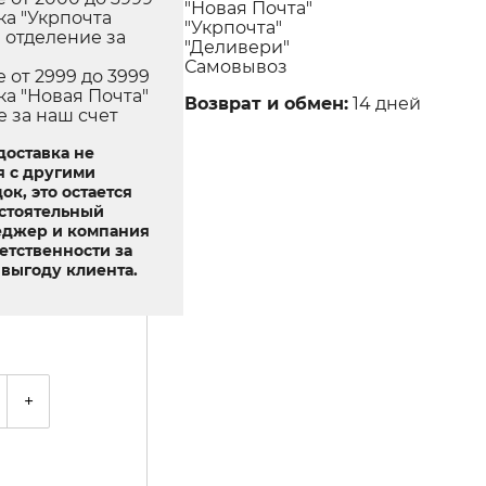
"Новая Почта"
ка "Укрпочта
"Укрпочта"
в отделение за
"Деливери"
Самовывоз
е от 2999 до 3999
ка "Новая Почта"
Возврат и обмен:
14 дней
е за наш счет
доставка не
я с другими
ок, это остается
стоятельный
еджер и компания
ветственности за
выгоду клиента.
+