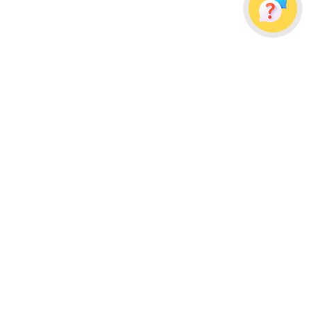
Украина, г. Одесса, ул. Дальницкая, д. 23/4
Почтовый адрес: 65091, г. Одесса, а/я 113
info@wellpacks.ua
Політика обміну і повернення товару
Публічна оферта
Создание сайта