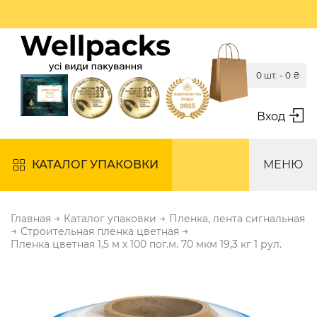
0 шт. -
0
₴
Вход
КАТАЛОГ УПАКОВКИ
МЕНЮ
→
→
Главная
Каталог упаковки
Пленка, лента сигнальная
→
→
Строительная пленка цветная
Пленка цветная 1,5 м х 100 пог.м. 70 мкм 19,3 кг 1 рул.