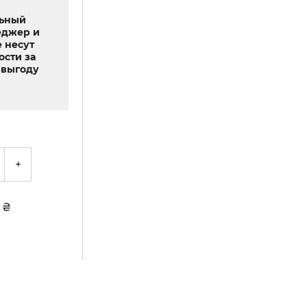
льный
еджер и
 несут
ости за
выгоду
+
3
₴