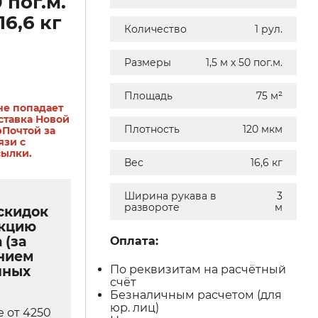
0 пог.м.
16,6 кг
Количество
1 рул.
Размеры
1,5 м х 50 пог.м.
Площадь
75 м²
не попадает
ставка Новой
Плотность
120 мкм
рПочтой за
язи с
сылки.
Вес
16,6 кг
Ширина рукава в
3
развороте
м
скидок
укцию
 (за
Оплата:
нием
По реквизитам на расчётный
чных
счёт
Безналичным расчетом (для
юр. лиц)
е от 4250