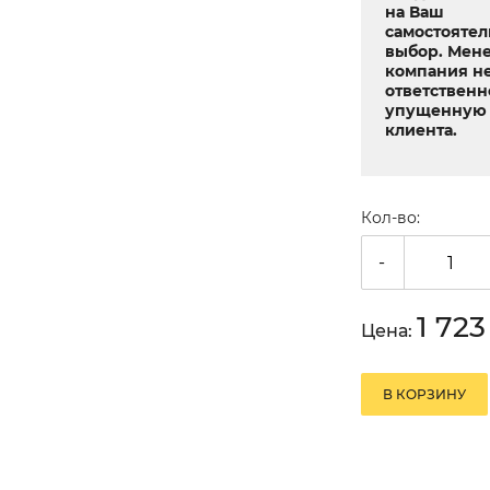
на Ваш
самостояте
выбор. Мен
компания не
ответственн
упущенную 
клиента.
Кол-во:
-
1 72
Цена:
В КОРЗИНУ