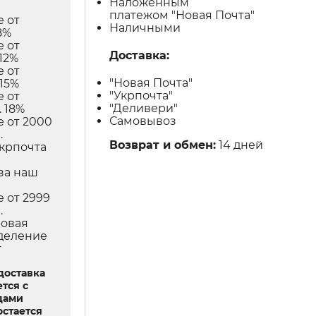
Наложенным
платежом "Новая Почта"
е от
Наличными
8%
е от
Доставка:
12%
е от
"Новая Почта"
 15%
"Укрпочта"
е от
"Деливери"
 18%
Самовывоз
е от 2000
.
Возврат и обмен:
14 дней
Укрпочта
в
за наш
е от 2999
.
Новая
тделение
т
доставка
тся с
дами
остается