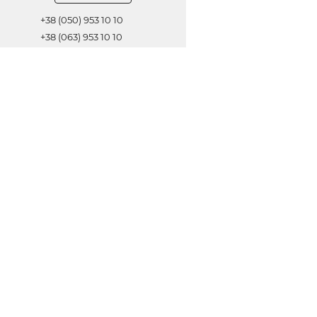
+38 (050) 953 10 10
+38 (063) 953 10 10
+38 (067) 953 10 10
Обратная связь
ОТПРАВИТЬ
© 2021 Все права защищены