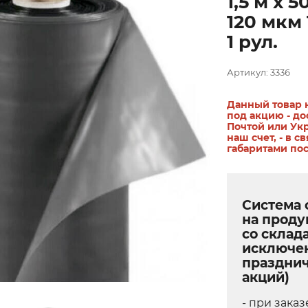
1,5 м х 5
120 мкм 
1 рул.
Артикул: 3336
Данный товар 
под акцию - до
Почтой или Ук
наш счет, - в св
габаритами по
Система 
на прод
со склада
исключе
праздни
акций)
- при заказ