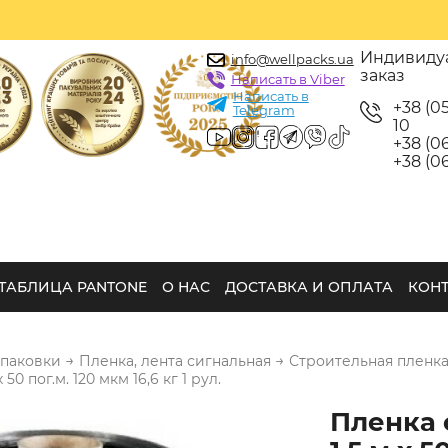
Индивиду
info@wellpacks.ua
заказ
Написать в Viber
Написать в
+38 (0
Telegram
10
+38 (06
+38 (06
ТАБЛИЦА PANTONE
О НАС
ДОСТАВКА И ОПЛАТА
КОН
→
→
упаковки
Пленка, лента сигнальная
Строительная пленка
50 пог.м. 120 мкм 16,6 кг 1 рул.
Пленка 