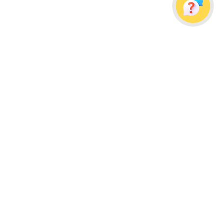
Украина, г. Одесса, ул. Дальницкая, д. 23/4
Почтовый адрес: 65091, г. Одесса, а/я 113
info@wellpacks.ua
Політика обміну і повернення товару
Публічна оферта
Создание сайта