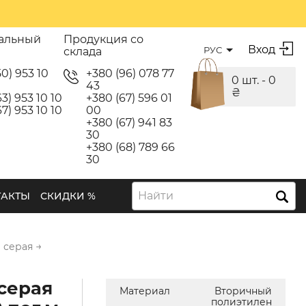
альный
Продукция со
Вход
РУС
склада
50) 953 10
+380 (96) 078 77
0 шт. -
0
43
₴
3) 953 10 10
+380 (67) 596 01
7) 953 10 10
00
+380 (67) 941 83
30
+380 (68) 789 66
30
Найти
ТАКТЫ
СКИДКИ %
→
 серая
серая
Материал
Вторичный
полиэтилен