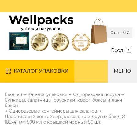
0 шт. -
0
₴
Вход
КАТАЛОГ УПАКОВКИ
МЕНЮ
→
→
→
Главная
Каталог упаковки
Одноразовая посуда
Супницы, салатницы, соусники, крафт-боксы и ланч-
боксы
→
→
Одноразовые контейнеры для салатов
Пластиковый контейнер для салата и других блюд Ø
185х41 мм 500 мл с крышкой черный 50 шт.