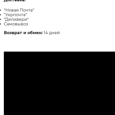
"Новая Почта"
"Укрпочта"
"Деливери"
Самовывоз
Возврат и обмен:
14 дней